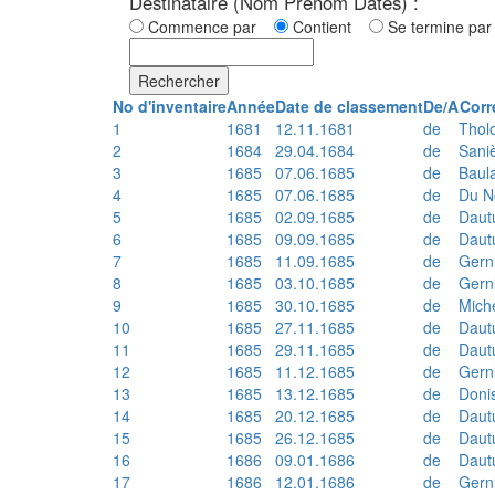
Destinataire (Nom Prénom Dates) :
Commence par
Contient
Se termine p
Rechercher
No d'inventaire
Année
Date de classement
De/A
Corr
1
1681
12.11.1681
de
Thol
2
1684
29.04.1684
de
Sani
3
1685
07.06.1685
de
Baul
4
1685
07.06.1685
de
Du N
5
1685
02.09.1685
de
Daut
6
1685
09.09.1685
de
Daut
7
1685
11.09.1685
de
Gern
8
1685
03.10.1685
de
Gern
9
1685
30.10.1685
de
Mich
10
1685
27.11.1685
de
Daut
11
1685
29.11.1685
de
Daut
12
1685
11.12.1685
de
Gern
13
1685
13.12.1685
de
Doni
14
1685
20.12.1685
de
Daut
15
1685
26.12.1685
de
Daut
16
1686
09.01.1686
de
Daut
17
1686
12.01.1686
de
Gern