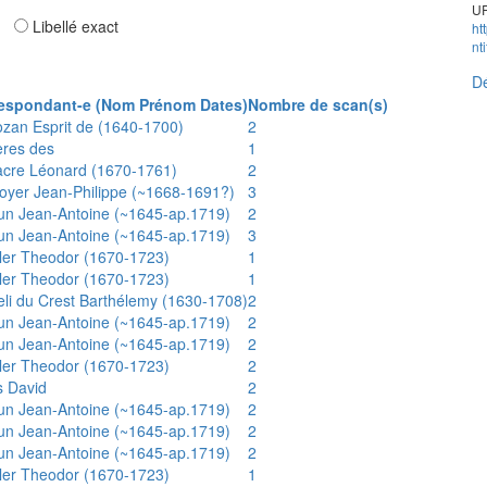
UR
ar
Libellé exact
ht
nt
Dé
espondant-e (Nom Prénom Dates)
Nombre de scan(s)
ozan Esprit de (1640-1700)
2
ères des
1
acre Léonard (1670-1761)
2
oyer Jean-Philippe (~1668-1691?)
3
un Jean-Antoine (~1645-ap.1719)
2
un Jean-Antoine (~1645-ap.1719)
3
ler Theodor (1670-1723)
1
ler Theodor (1670-1723)
1
eli du Crest Barthélemy (1630-1708)
2
un Jean-Antoine (~1645-ap.1719)
2
un Jean-Antoine (~1645-ap.1719)
2
ler Theodor (1670-1723)
2
s David
2
un Jean-Antoine (~1645-ap.1719)
2
un Jean-Antoine (~1645-ap.1719)
2
un Jean-Antoine (~1645-ap.1719)
2
ler Theodor (1670-1723)
1