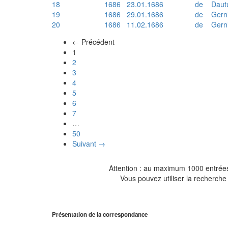
18
1686
23.01.1686
de
Daut
19
1686
29.01.1686
de
Gern
20
1686
11.02.1686
de
Gern
← Précédent
(actuel)
1
2
3
4
5
6
7
…
50
Suivant →
Attention : au maximum 1000 entrées 
Vous pouvez utiliser la recherche 
Présentation de la correspondance