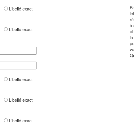
Be
ar
Libellé exact
le
ré
à 
ar
Libellé exact
et
la
po
ve
Qu
ar
Libellé exact
ar
Libellé exact
ar
Libellé exact