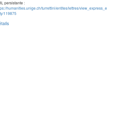
L persistante :
tps://humanities.unige.ch/turrettini/entites/lettres/view_express_e
ity/119875
tails