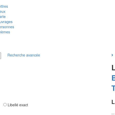
ttres
ieux
arte
uvrages
ersonnes
hèmes
Recherche avancée
T
L
ar
Libellé exact
..