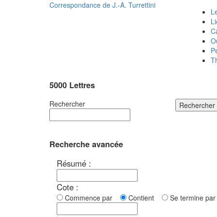
Correspondance de
J.-A. Turrettini
Le
L
C
O
P
T
5000 Lettres
Rechercher
Rechercher
Recherche avancée
Résumé :
Cote :
Commence par
Contient
Se termine p