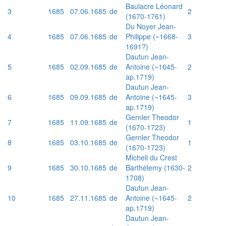
Baulacre Léonard
3
1685
07.06.1685
de
2
(1670-1761)
Du Noyer Jean-
4
1685
07.06.1685
de
Philippe (~1668-
3
1691?)
Dautun Jean-
5
1685
02.09.1685
de
Antoine (~1645-
2
ap.1719)
Dautun Jean-
6
1685
09.09.1685
de
Antoine (~1645-
3
ap.1719)
Gernler Theodor
7
1685
11.09.1685
de
1
(1670-1723)
Gernler Theodor
8
1685
03.10.1685
de
1
(1670-1723)
Micheli du Crest
9
1685
30.10.1685
de
Barthélemy (1630-
2
1708)
Dautun Jean-
10
1685
27.11.1685
de
Antoine (~1645-
2
ap.1719)
Dautun Jean-