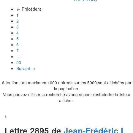
← Précédent
(actuel)
1
2
3
4
5
6
7
…
50
Suivant →
Attention : au maximum 1000 entrées sur les 5000 sont affichées par
la pagination.
Vous pouvez utiliser la recherche avancée pour restreindre la liste à
afficher.
Lettre 2895 de
Jean-Frédéric I