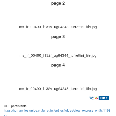
page 2
ms_fr_00490_f131v_ug64343_turrettini_file.jpg
page 3
ms_fr_00490_f132r_ug64344_turrettini_file.jpg
page 4
ms_fr_00490_f132v_ug64345_turrettini_file.jpg
URL persistante :
https://humanities.unige.ch/turrettini/entites/lettres/view_express_entity/1198
72