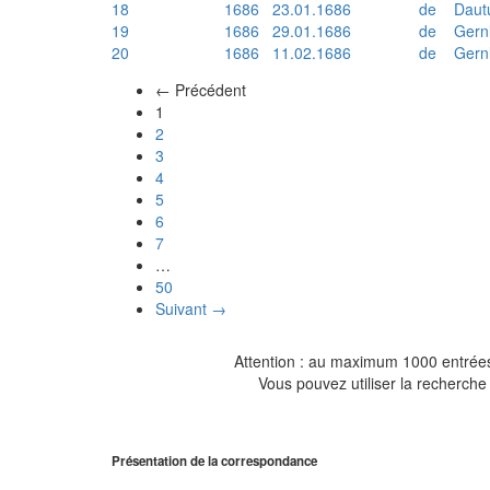
18
1686
23.01.1686
de
Daut
19
1686
29.01.1686
de
Gern
20
1686
11.02.1686
de
Gern
← Précédent
(actuel)
1
2
3
4
5
6
7
…
50
Suivant →
Attention : au maximum 1000 entrées 
Vous pouvez utiliser la recherche 
Présentation de la correspondance