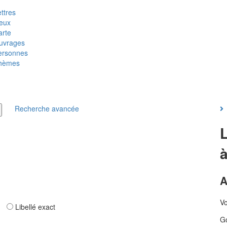
ttres
ieux
arte
uvrages
ersonnes
hèmes
Recherche avancée
A
Vo
ar
Libellé exact
Go