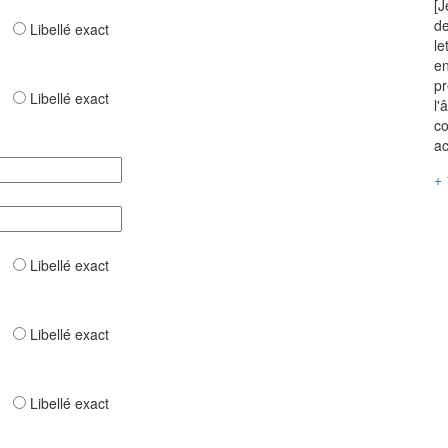
[J
de
ar
Libellé exact
le
en
pr
ar
Libellé exact
l'
co
ac
+ 
ar
Libellé exact
ar
Libellé exact
ar
Libellé exact