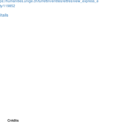
tps://humanities.unige.ch/turrettini/entites/lettres/view_express_e
ity/119852
tails
Crédits