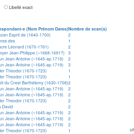
ar
Libellé exact
espondant-e (Nom Prénom Dates)
Nombre de scan(s)
ozan Esprit de (1640-1700)
2
ères des
1
acre Léonard (1670-1761)
2
oyer Jean-Philippe (~1668-1691?)
3
un Jean-Antoine (~1645-ap.1719)
2
un Jean-Antoine (~1645-ap.1719)
3
ler Theodor (1670-1723)
1
ler Theodor (1670-1723)
1
eli du Crest Barthélemy (1630-1708)
2
un Jean-Antoine (~1645-ap.1719)
2
un Jean-Antoine (~1645-ap.1719)
2
ler Theodor (1670-1723)
2
s David
2
un Jean-Antoine (~1645-ap.1719)
2
un Jean-Antoine (~1645-ap.1719)
2
un Jean-Antoine (~1645-ap.1719)
2
UR
ler Theodor (1670-1723)
1