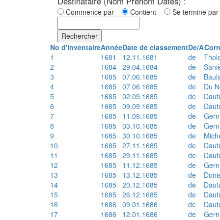
Destinataire (Nom Prénom Dates) :
Commence par
Contient
Se termine p
Rechercher
No d'inventaire
Année
Date de classement
De/A
Corr
1
1681
12.11.1681
de
Thol
2
1684
29.04.1684
de
Sani
3
1685
07.06.1685
de
Baul
4
1685
07.06.1685
de
Du N
5
1685
02.09.1685
de
Daut
6
1685
09.09.1685
de
Daut
7
1685
11.09.1685
de
Gern
8
1685
03.10.1685
de
Gern
9
1685
30.10.1685
de
Mich
10
1685
27.11.1685
de
Daut
11
1685
29.11.1685
de
Daut
12
1685
11.12.1685
de
Gern
13
1685
13.12.1685
de
Doni
14
1685
20.12.1685
de
Daut
15
1685
26.12.1685
de
Daut
16
1686
09.01.1686
de
Daut
17
1686
12.01.1686
de
Gern