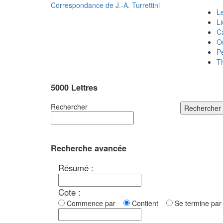
Correspondance de
J.-A. Turrettini
Le
L
C
O
P
T
5000 Lettres
Rechercher
Rechercher
Recherche avancée
Résumé :
Cote :
Commence par
Contient
Se termine p