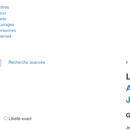
ttres
ieux
arte
uvrages
ersonnes
hèmes
Recherche avancée
G
ar
Libellé exact
Je