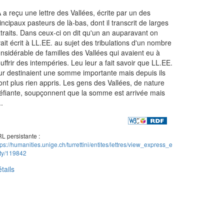
 a reçu une lettre des Vallées, écrite par un des
incipaux pasteurs de là-bas, dont il transcrit de larges
traits. Dans ceux-ci on dit qu'un an auparavant on
ait écrit à LL.EE. au sujet des tribulations d'un nombre
nsidérable de familles des Vallées qui avaient eu à
uffrir des intempéries. Leu leur a fait savoir que LL.EE.
ur destinaient une somme importante mais depuis ils
ont plus rien appris. Les gens des Vallées, de nature
fiante, soupçonnent que la somme est arrivée mais
..
L persistante :
tps://humanities.unige.ch/turrettini/entites/lettres/view_express_e
ity/119842
tails