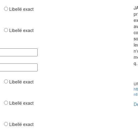
JA
ar
Libellé exact
pr
ex
av
ar
Libellé exact
co
so
le
n'
mé
q.
ar
Libellé exact
UR
ht
nt
ar
Libellé exact
Dé
ar
Libellé exact