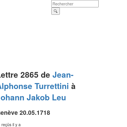
Lettre 2865 de
Jean-
Alphonse
Turrettini
à
Johann Jakob
Leu
enève 20.05.1718
 reçûs il y a