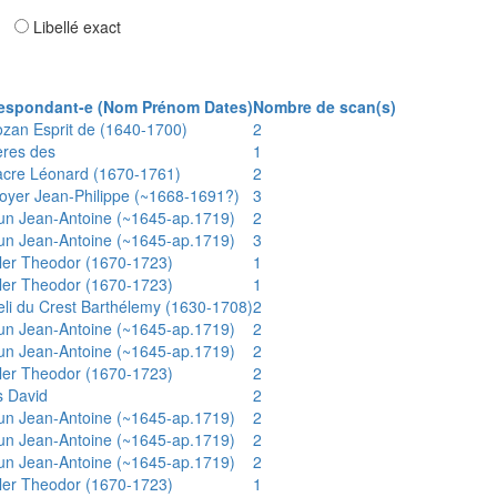
ar
Libellé exact
espondant-e (Nom Prénom Dates)
Nombre de scan(s)
ozan Esprit de (1640-1700)
2
ères des
1
acre Léonard (1670-1761)
2
oyer Jean-Philippe (~1668-1691?)
3
un Jean-Antoine (~1645-ap.1719)
2
un Jean-Antoine (~1645-ap.1719)
3
ler Theodor (1670-1723)
1
ler Theodor (1670-1723)
1
eli du Crest Barthélemy (1630-1708)
2
un Jean-Antoine (~1645-ap.1719)
2
un Jean-Antoine (~1645-ap.1719)
2
ler Theodor (1670-1723)
2
s David
2
un Jean-Antoine (~1645-ap.1719)
2
un Jean-Antoine (~1645-ap.1719)
2
un Jean-Antoine (~1645-ap.1719)
2
ler Theodor (1670-1723)
1