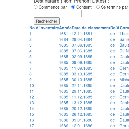
Destinataire (Nom Prénom Dates) :
Commence par
Contient
Se termine p
Rechercher
No d'inventaire
Année
Date de classement
De/A
Corr
1
1681
12.11.1681
de
Thol
2
1684
29.04.1684
de
Sani
3
1685
07.06.1685
de
Baul
4
1685
07.06.1685
de
Du N
5
1685
02.09.1685
de
Daut
6
1685
09.09.1685
de
Daut
7
1685
11.09.1685
de
Gern
8
1685
03.10.1685
de
Gern
9
1685
30.10.1685
de
Mich
10
1685
27.11.1685
de
Daut
11
1685
29.11.1685
de
Daut
12
1685
11.12.1685
de
Gern
13
1685
13.12.1685
de
Doni
14
1685
20.12.1685
de
Daut
15
1685
26.12.1685
de
Daut
16
1686
09.01.1686
de
Daut
17
1686
12.01.1686
de
Gern