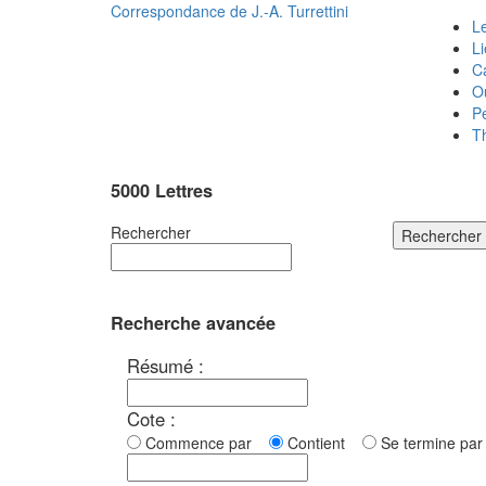
Correspondance de
J.-A. Turrettini
Le
L
C
O
P
T
5000 Lettres
Rechercher
Rechercher
Recherche avancée
Résumé :
Cote :
Commence par
Contient
Se termine p