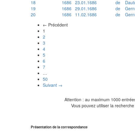
18
1686
23.01.1686
de
Daut
19
1686
29.01.1686
de
Gern
20
1686
11.02.1686
de
Gern
← Précédent
(actuel)
1
2
3
4
5
6
7
…
50
Suivant →
Attention : au maximum 1000 entrées 
Vous pouvez utiliser la recherche 
Présentation de la correspondance