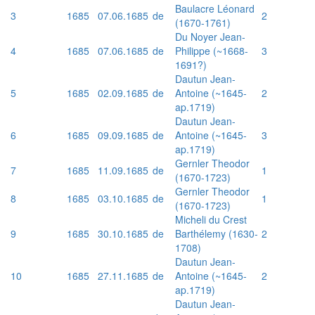
Baulacre Léonard
3
1685
07.06.1685
de
2
(1670-1761)
Du Noyer Jean-
4
1685
07.06.1685
de
Philippe (~1668-
3
1691?)
Dautun Jean-
5
1685
02.09.1685
de
Antoine (~1645-
2
ap.1719)
Dautun Jean-
6
1685
09.09.1685
de
Antoine (~1645-
3
ap.1719)
Gernler Theodor
7
1685
11.09.1685
de
1
(1670-1723)
Gernler Theodor
8
1685
03.10.1685
de
1
(1670-1723)
Micheli du Crest
9
1685
30.10.1685
de
Barthélemy (1630-
2
1708)
Dautun Jean-
10
1685
27.11.1685
de
Antoine (~1645-
2
ap.1719)
Dautun Jean-