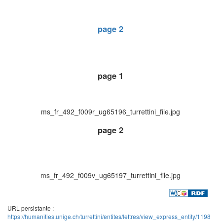
page 2
page 1
ms_fr_492_f009r_ug65196_turrettini_file.jpg
page 2
ms_fr_492_f009v_ug65197_turrettini_file.jpg
URL persistante :
https://humanities.unige.ch/turrettini/entites/lettres/view_express_entity/1198