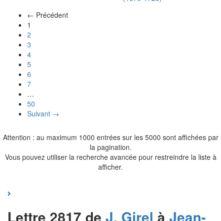
← Précédent
(actuel)
1
2
3
4
5
6
7
…
50
Suivant →
Attention : au maximum 1000 entrées sur les 5000 sont affichées par
la pagination.
Vous pouvez utiliser la recherche avancée pour restreindre la liste à
afficher.
Lettre 2817 de
J.
Girel
à
Jean-