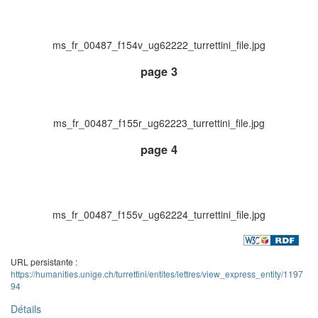
ms_fr_00487_f154v_ug62222_turrettini_file.jpg
page 3
ms_fr_00487_f155r_ug62223_turrettini_file.jpg
page 4
ms_fr_00487_f155v_ug62224_turrettini_file.jpg
URL persistante :
https://humanities.unige.ch/turrettini/entites/lettres/view_express_entity/1197
94
Détails