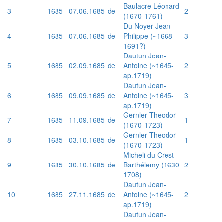
Baulacre Léonard
3
1685
07.06.1685
de
2
(1670-1761)
Du Noyer Jean-
4
1685
07.06.1685
de
Philippe (~1668-
3
1691?)
Dautun Jean-
5
1685
02.09.1685
de
Antoine (~1645-
2
ap.1719)
Dautun Jean-
6
1685
09.09.1685
de
Antoine (~1645-
3
ap.1719)
Gernler Theodor
7
1685
11.09.1685
de
1
(1670-1723)
Gernler Theodor
8
1685
03.10.1685
de
1
(1670-1723)
Micheli du Crest
9
1685
30.10.1685
de
Barthélemy (1630-
2
1708)
Dautun Jean-
10
1685
27.11.1685
de
Antoine (~1645-
2
ap.1719)
Dautun Jean-