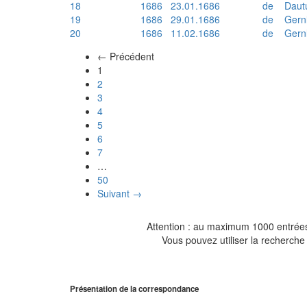
18
1686
23.01.1686
de
Daut
19
1686
29.01.1686
de
Gern
20
1686
11.02.1686
de
Gern
← Précédent
(actuel)
1
2
3
4
5
6
7
…
50
Suivant →
Attention : au maximum 1000 entrées 
Vous pouvez utiliser la recherche 
Présentation de la correspondance