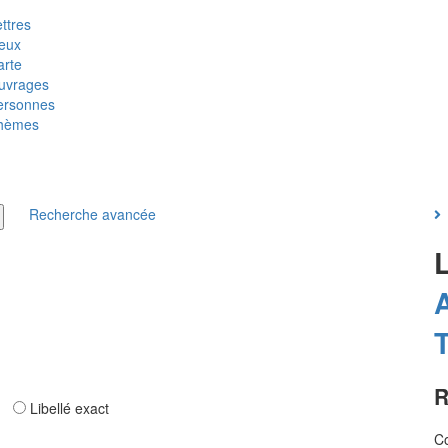
ttres
ieux
arte
uvrages
ersonnes
hèmes
Recherche avancée
T
R
ar
Libellé exact
Co