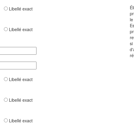
Él
ar
Libellé exact
pr
le
Es
ar
Libellé exact
pr
re
si
d'
ré
ar
Libellé exact
ar
Libellé exact
ar
Libellé exact