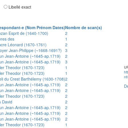
ar
Libellé exact
espondant-e (Nom Prénom Dates)
Nombre de scan(s)
ozan Esprit de (1640-1700)
2
ères des
1
acre Léonard (1670-1761)
2
oyer Jean-Philippe (~1668-1691?)
3
un Jean-Antoine (~1645-ap.1719)
2
un Jean-Antoine (~1645-ap.1719)
3
ler Theodor (1670-1723)
1
UR
ht
ler Theodor (1670-1723)
1
nt
eli du Crest Barthélemy (1630-1708)
2
un Jean-Antoine (~1645-ap.1719)
2
Dé
un Jean-Antoine (~1645-ap.1719)
2
ler Theodor (1670-1723)
2
s David
2
un Jean-Antoine (~1645-ap.1719)
2
un Jean-Antoine (~1645-ap.1719)
2
un Jean-Antoine (~1645-ap.1719)
2
ler Theodor (1670-1723)
1