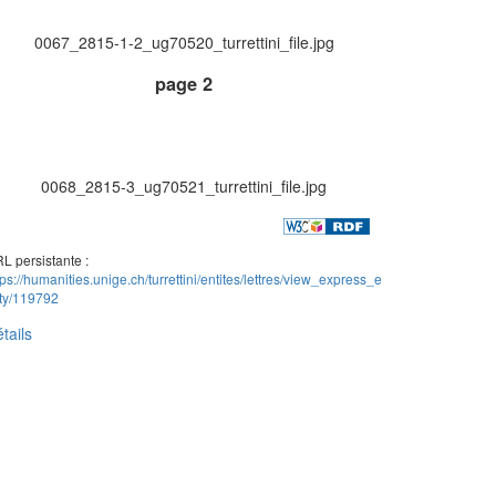
0067_2815-1-2_ug70520_turrettini_file.jpg
page 2
0068_2815-3_ug70521_turrettini_file.jpg
L persistante :
tps://humanities.unige.ch/turrettini/entites/lettres/view_express_e
ity/119792
tails