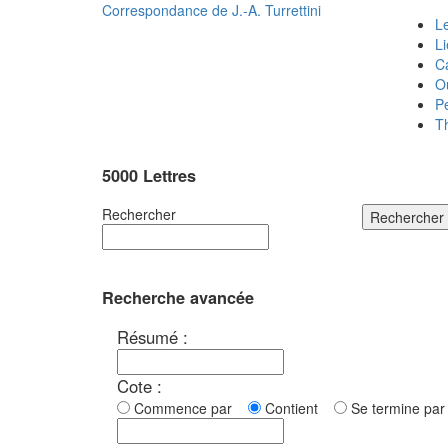
Correspondance de
J.-A. Turrettini
Le
L
C
O
P
T
5000 Lettres
Rechercher
Rechercher
Recherche avancée
Résumé :
Cote :
Commence par
Contient
Se termine p