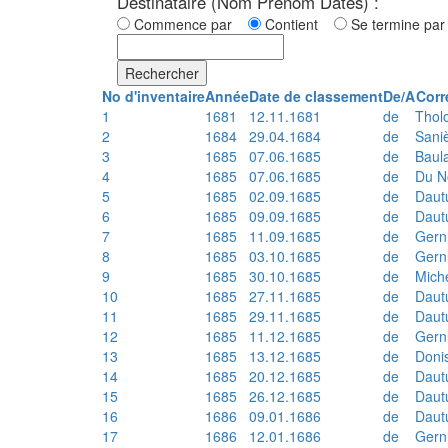
Destinataire (Nom Prénom Dates) :
Commence par
Contient
Se termine p
Rechercher
No d'inventaire
Année
Date de classement
De/A
Corr
1
1681
12.11.1681
de
Thol
2
1684
29.04.1684
de
Sani
3
1685
07.06.1685
de
Baul
4
1685
07.06.1685
de
Du N
5
1685
02.09.1685
de
Daut
6
1685
09.09.1685
de
Daut
7
1685
11.09.1685
de
Gern
8
1685
03.10.1685
de
Gern
9
1685
30.10.1685
de
Mich
10
1685
27.11.1685
de
Daut
11
1685
29.11.1685
de
Daut
12
1685
11.12.1685
de
Gern
13
1685
13.12.1685
de
Doni
14
1685
20.12.1685
de
Daut
15
1685
26.12.1685
de
Daut
16
1686
09.01.1686
de
Daut
17
1686
12.01.1686
de
Gern