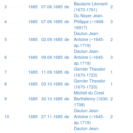
Baulacre Léonard
3
1685
07.06.1685
de
2
(1670-1761)
Du Noyer Jean-
4
1685
07.06.1685
de
Philippe (~1668-
3
1691?)
Dautun Jean-
5
1685
02.09.1685
de
Antoine (~1645-
2
ap.1719)
Dautun Jean-
6
1685
09.09.1685
de
Antoine (~1645-
3
ap.1719)
Gernler Theodor
7
1685
11.09.1685
de
1
(1670-1723)
Gernler Theodor
8
1685
03.10.1685
de
1
(1670-1723)
Micheli du Crest
9
1685
30.10.1685
de
Barthélemy (1630-
2
1708)
Dautun Jean-
10
1685
27.11.1685
de
Antoine (~1645-
2
ap.1719)
Dautun Jean-