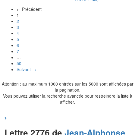
← Précédent
(actuel)
1
2
3
4
5
6
7
…
50
Suivant →
Attention : au maximum 1000 entrées sur les 5000 sont affichées par
la pagination.
Vous pouvez utiliser la recherche avancée pour restreindre la liste à
afficher.
Lettre 2776 de
Jean-Alphonse