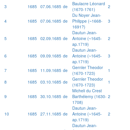
Baulacre Léonard
3
1685
07.06.1685
de
2
(1670-1761)
Du Noyer Jean-
4
1685
07.06.1685
de
Philippe (~1668-
3
1691?)
Dautun Jean-
5
1685
02.09.1685
de
Antoine (~1645-
2
ap.1719)
Dautun Jean-
6
1685
09.09.1685
de
Antoine (~1645-
3
ap.1719)
Gernler Theodor
7
1685
11.09.1685
de
1
(1670-1723)
Gernler Theodor
8
1685
03.10.1685
de
1
(1670-1723)
Micheli du Crest
9
1685
30.10.1685
de
Barthélemy (1630-
2
1708)
Dautun Jean-
10
1685
27.11.1685
de
Antoine (~1645-
2
ap.1719)
Dautun Jean-