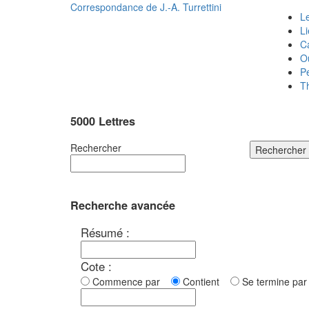
Correspondance de
J.-A. Turrettini
Le
L
C
O
P
T
5000 Lettres
Rechercher
Rechercher
Recherche avancée
Résumé :
Cote :
Commence par
Contient
Se termine p