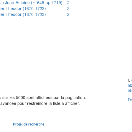
un Jean-Antoine (~1645-ap.1719)
2
ler Theodor (1670-1723)
2
ler Theodor (1670-1723)
2
UR
ht
nt
sur les 5000 sont affichées par la pagination.
Dé
avancée pour restreindre la liste à afficher.
Projet de recherche