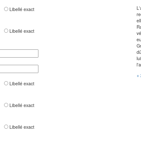
L'
ar
Libellé exact
re
el
Ra
ar
Libellé exact
vé
eu
Gr
dû
lu
l'
+ 
ar
Libellé exact
ar
Libellé exact
ar
Libellé exact