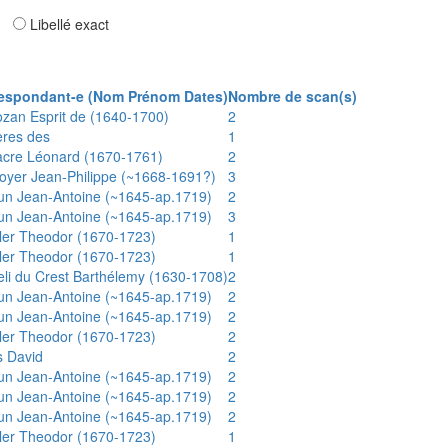
ar
Libellé exact
espondant-e (Nom Prénom Dates)
Nombre de scan(s)
ozan Esprit de (1640-1700)
2
ères des
1
acre Léonard (1670-1761)
2
oyer Jean-Philippe (~1668-1691?)
3
un Jean-Antoine (~1645-ap.1719)
2
un Jean-Antoine (~1645-ap.1719)
3
ler Theodor (1670-1723)
1
ler Theodor (1670-1723)
1
eli du Crest Barthélemy (1630-1708)
2
un Jean-Antoine (~1645-ap.1719)
2
un Jean-Antoine (~1645-ap.1719)
2
ler Theodor (1670-1723)
2
s David
2
un Jean-Antoine (~1645-ap.1719)
2
un Jean-Antoine (~1645-ap.1719)
2
un Jean-Antoine (~1645-ap.1719)
2
ler Theodor (1670-1723)
1