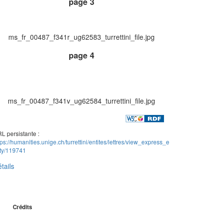
page 3
ms_fr_00487_f341r_ug62583_turrettini_file.jpg
page 4
ms_fr_00487_f341v_ug62584_turrettini_file.jpg
L persistante :
tps://humanities.unige.ch/turrettini/entites/lettres/view_express_e
ity/119741
tails
Crédits