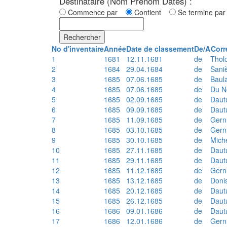
Destinataire (Nom Prénom Dates) :
Commence par
Contient
Se termine p
Rechercher
No d'inventaire
Année
Date de classement
De/A
Corr
1
1681
12.11.1681
de
Thol
2
1684
29.04.1684
de
Sani
3
1685
07.06.1685
de
Baul
4
1685
07.06.1685
de
Du N
5
1685
02.09.1685
de
Daut
6
1685
09.09.1685
de
Daut
7
1685
11.09.1685
de
Gern
8
1685
03.10.1685
de
Gern
9
1685
30.10.1685
de
Mich
10
1685
27.11.1685
de
Daut
11
1685
29.11.1685
de
Daut
12
1685
11.12.1685
de
Gern
13
1685
13.12.1685
de
Doni
14
1685
20.12.1685
de
Daut
15
1685
26.12.1685
de
Daut
16
1686
09.01.1686
de
Daut
17
1686
12.01.1686
de
Gern