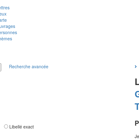
ttres
ieux
arte
uvrages
ersonnes
hèmes
Recherche avancée
T
P
ar
Libellé exact
Je