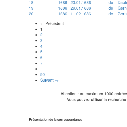
18
1686
23.01.1686
de
Daut
19
1686
29.01.1686
de
Gern
20
1686
11.02.1686
de
Gern
← Précédent
(actuel)
1
2
3
4
5
6
7
…
50
Suivant →
Attention : au maximum 1000 entrées 
Vous pouvez utiliser la recherche 
Présentation de la correspondance