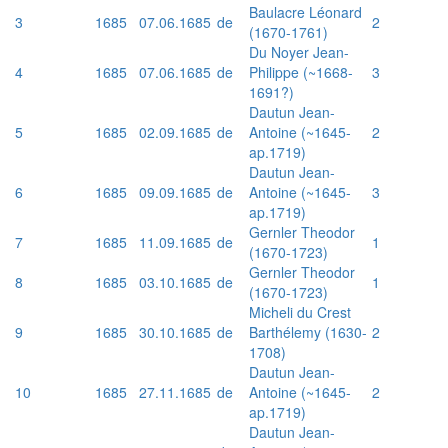
Baulacre Léonard
3
1685
07.06.1685
de
2
(1670-1761)
Du Noyer Jean-
4
1685
07.06.1685
de
Philippe (~1668-
3
1691?)
Dautun Jean-
5
1685
02.09.1685
de
Antoine (~1645-
2
ap.1719)
Dautun Jean-
6
1685
09.09.1685
de
Antoine (~1645-
3
ap.1719)
Gernler Theodor
7
1685
11.09.1685
de
1
(1670-1723)
Gernler Theodor
8
1685
03.10.1685
de
1
(1670-1723)
Micheli du Crest
9
1685
30.10.1685
de
Barthélemy (1630-
2
1708)
Dautun Jean-
10
1685
27.11.1685
de
Antoine (~1645-
2
ap.1719)
Dautun Jean-