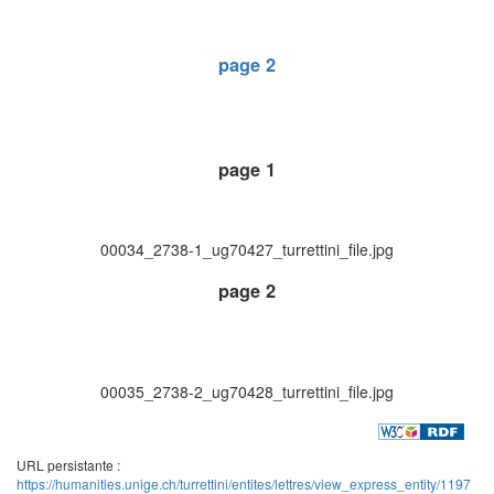
page 2
page 1
00034_2738-1_ug70427_turrettini_file.jpg
page 2
00035_2738-2_ug70428_turrettini_file.jpg
URL persistante :
https://humanities.unige.ch/turrettini/entites/lettres/view_express_entity/1197