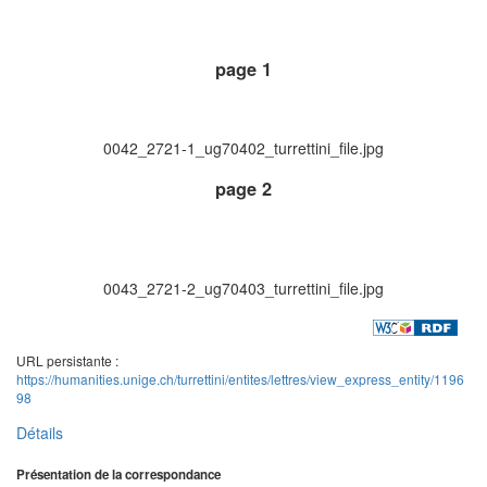
page 1
0042_2721-1_ug70402_turrettini_file.jpg
page 2
0043_2721-2_ug70403_turrettini_file.jpg
URL persistante :
https://humanities.unige.ch/turrettini/entites/lettres/view_express_entity/1196
98
Détails
Présentation de la correspondance