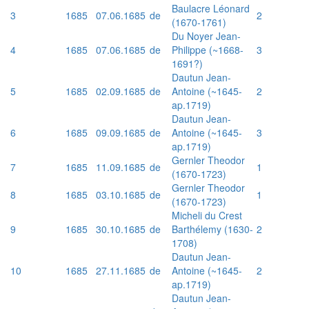
Baulacre Léonard
3
1685
07.06.1685
de
2
(1670-1761)
Du Noyer Jean-
4
1685
07.06.1685
de
Philippe (~1668-
3
1691?)
Dautun Jean-
5
1685
02.09.1685
de
Antoine (~1645-
2
ap.1719)
Dautun Jean-
6
1685
09.09.1685
de
Antoine (~1645-
3
ap.1719)
Gernler Theodor
7
1685
11.09.1685
de
1
(1670-1723)
Gernler Theodor
8
1685
03.10.1685
de
1
(1670-1723)
Micheli du Crest
9
1685
30.10.1685
de
Barthélemy (1630-
2
1708)
Dautun Jean-
10
1685
27.11.1685
de
Antoine (~1645-
2
ap.1719)
Dautun Jean-