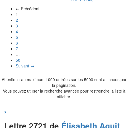
← Précédent
(actuel)
1
2
3
4
5
6
7
…
50
Suivant →
Attention : au maximum 1000 entrées sur les 5000 sont affichées par
la pagination.
Vous pouvez utiliser la recherche avancée pour restreindre la liste à
afficher.
Lettre 2721 de
Élisabeth
Aguit