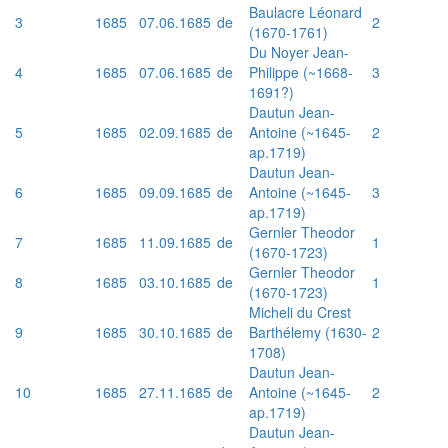
Baulacre Léonard
3
1685
07.06.1685
de
2
(1670-1761)
Du Noyer Jean-
4
1685
07.06.1685
de
Philippe (~1668-
3
1691?)
Dautun Jean-
5
1685
02.09.1685
de
Antoine (~1645-
2
ap.1719)
Dautun Jean-
6
1685
09.09.1685
de
Antoine (~1645-
3
ap.1719)
Gernler Theodor
7
1685
11.09.1685
de
1
(1670-1723)
Gernler Theodor
8
1685
03.10.1685
de
1
(1670-1723)
Micheli du Crest
9
1685
30.10.1685
de
Barthélemy (1630-
2
1708)
Dautun Jean-
10
1685
27.11.1685
de
Antoine (~1645-
2
ap.1719)
Dautun Jean-