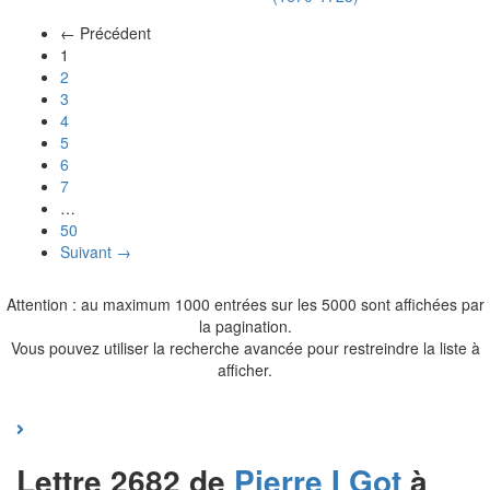
← Précédent
(actuel)
1
2
3
4
5
6
7
…
50
Suivant →
Attention : au maximum 1000 entrées sur les 5000 sont affichées par
la pagination.
Vous pouvez utiliser la recherche avancée pour restreindre la liste à
afficher.
Lettre 2682 de
Pierre I
Got
à