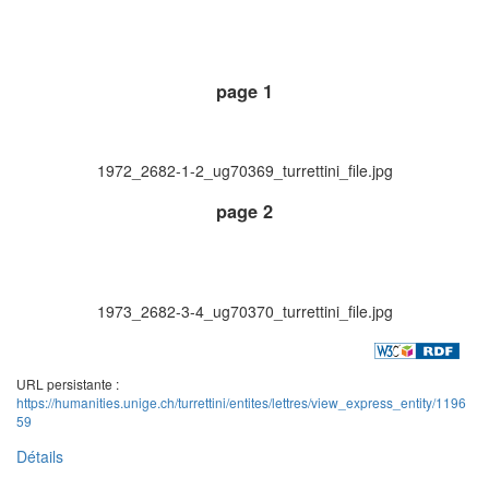
page 1
1972_2682-1-2_ug70369_turrettini_file.jpg
page 2
1973_2682-3-4_ug70370_turrettini_file.jpg
URL persistante :
https://humanities.unige.ch/turrettini/entites/lettres/view_express_entity/1196
59
Détails