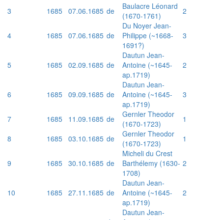
Baulacre Léonard
3
1685
07.06.1685
de
2
(1670-1761)
Du Noyer Jean-
4
1685
07.06.1685
de
Philippe (~1668-
3
1691?)
Dautun Jean-
5
1685
02.09.1685
de
Antoine (~1645-
2
ap.1719)
Dautun Jean-
6
1685
09.09.1685
de
Antoine (~1645-
3
ap.1719)
Gernler Theodor
7
1685
11.09.1685
de
1
(1670-1723)
Gernler Theodor
8
1685
03.10.1685
de
1
(1670-1723)
Micheli du Crest
9
1685
30.10.1685
de
Barthélemy (1630-
2
1708)
Dautun Jean-
10
1685
27.11.1685
de
Antoine (~1645-
2
ap.1719)
Dautun Jean-