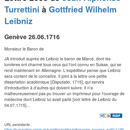
Turrettini
à
Gottfried Wilhelm
Leibniz
Genève 26.06.1716
Monsieur le Baron de
JA introduit auprès de Leibniz le baron de Marcé, dont les
lumières ont charmé tous ceux qui l'ont connu en Suisse, qui se
rend maintenant en Allemagne. L'expéditeur pense que Leibniz
sera content de le connaître. Il joint à la lettre une petite
dissertation académique [
Disputatio
, 1715], qui servira
d'introduction à d'autres qui doivent suivre. Il n'a
malheureusement pas pu trouver un imprimeur pour l'ouvrage de
médecine dont Leibniz lui avait parlé [voir lettre de Leibniz du
04.07.1715]...
URL persistante :
https://humanities.unige.ch/turrettini/entites/lettres/view_express_entity/1196