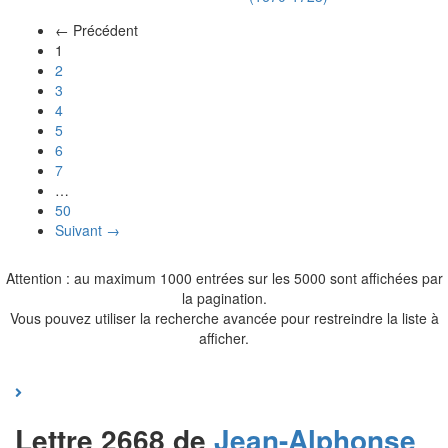
← Précédent
(actuel)
1
2
3
4
5
6
7
…
50
Suivant →
Attention : au maximum 1000 entrées sur les 5000 sont affichées par
la pagination.
Vous pouvez utiliser la recherche avancée pour restreindre la liste à
afficher.
Lettre 2668 de
Jean-Alphonse