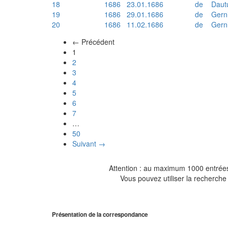
18
1686
23.01.1686
de
Daut
19
1686
29.01.1686
de
Gern
20
1686
11.02.1686
de
Gern
← Précédent
(actuel)
1
2
3
4
5
6
7
…
50
Suivant →
Attention : au maximum 1000 entrées 
Vous pouvez utiliser la recherche 
Présentation de la correspondance