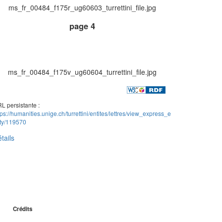
ms_fr_00484_f175r_ug60603_turrettini_file.jpg
page 4
ms_fr_00484_f175v_ug60604_turrettini_file.jpg
L persistante :
tps://humanities.unige.ch/turrettini/entites/lettres/view_express_e
ity/119570
tails
Crédits