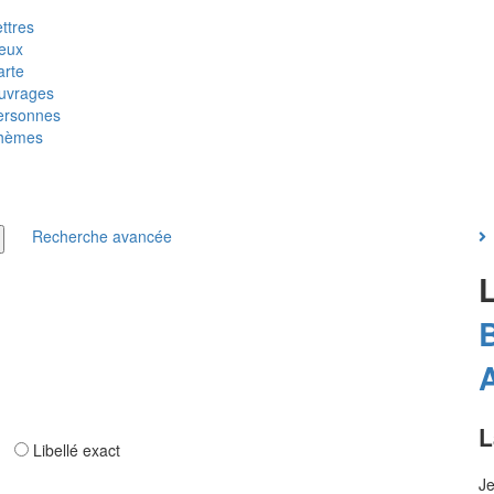
ttres
ieux
arte
uvrages
ersonnes
hèmes
Recherche avancée
L
ar
Libellé exact
Je