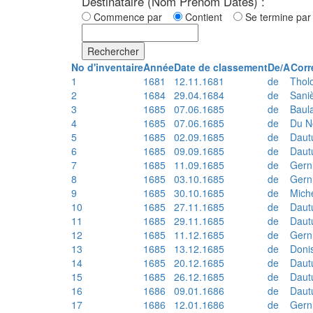
Destinataire (Nom Prénom Dates) :
Commence par
Contient
Se termine p
Rechercher
No d'inventaire
Année
Date de classement
De/A
Corr
1
1681
12.11.1681
de
Thol
2
1684
29.04.1684
de
Sani
3
1685
07.06.1685
de
Baul
4
1685
07.06.1685
de
Du N
5
1685
02.09.1685
de
Daut
6
1685
09.09.1685
de
Daut
7
1685
11.09.1685
de
Gern
8
1685
03.10.1685
de
Gern
9
1685
30.10.1685
de
Mich
10
1685
27.11.1685
de
Daut
11
1685
29.11.1685
de
Daut
12
1685
11.12.1685
de
Gern
13
1685
13.12.1685
de
Doni
14
1685
20.12.1685
de
Daut
15
1685
26.12.1685
de
Daut
16
1686
09.01.1686
de
Daut
17
1686
12.01.1686
de
Gern