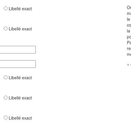
Os
ar
Libellé exact
ma
le
co
ar
Libellé exact
la
po
Pa
re
mo
+ 
ar
Libellé exact
ar
Libellé exact
ar
Libellé exact