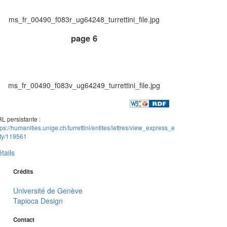
ms_fr_00490_f083r_ug64248_turrettini_file.jpg
page 6
ms_fr_00490_f083v_ug64249_turrettini_file.jpg
L persistante :
tps://humanities.unige.ch/turrettini/entites/lettres/view_express_e
ity/119561
tails
Crédits
Université de Genève
Tapioca Design
Contact