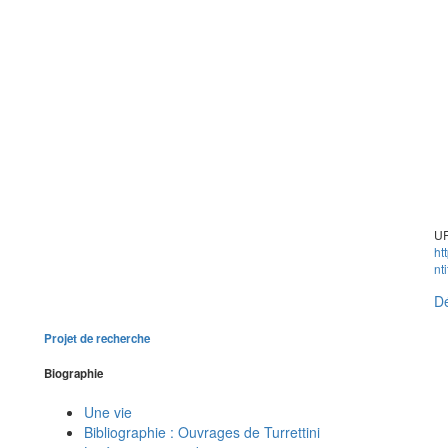
UR
ht
nt
Dé
Projet de recherche
Biographie
Une vie
Bibliographie : Ouvrages de Turrettini