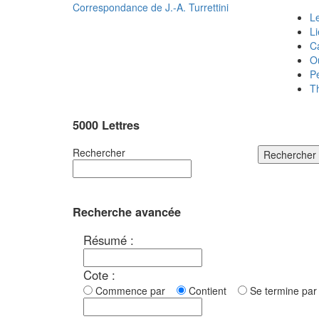
Correspondance de
J.-A. Turrettini
Le
L
C
O
P
T
5000 Lettres
Rechercher
Rechercher
Recherche avancée
Résumé :
Cote :
Commence par
Contient
Se termine p