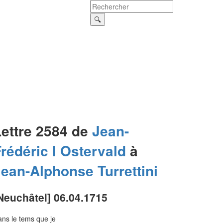
Lettre 2584 de
Jean-
rédéric I
Ostervald
à
Jean-Alphonse
Turrettini
Neuchâtel] 06.04.1715
ns le tems que je