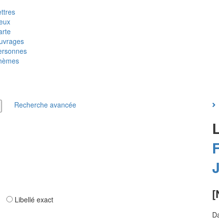
ttres
ieux
arte
uvrages
ersonnes
hèmes
Recherche avancée
F
[
ar
Libellé exact
Da