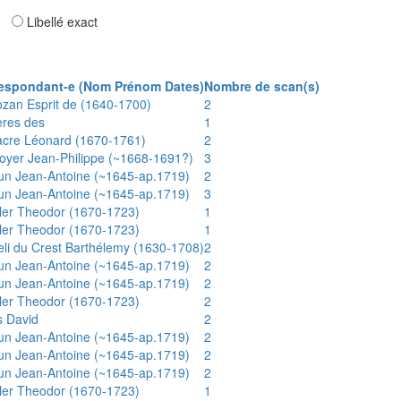
ar
Libellé exact
espondant-e (Nom Prénom Dates)
Nombre de scan(s)
ozan Esprit de (1640-1700)
2
ères des
1
acre Léonard (1670-1761)
2
oyer Jean-Philippe (~1668-1691?)
3
un Jean-Antoine (~1645-ap.1719)
2
un Jean-Antoine (~1645-ap.1719)
3
ler Theodor (1670-1723)
1
ler Theodor (1670-1723)
1
eli du Crest Barthélemy (1630-1708)
2
un Jean-Antoine (~1645-ap.1719)
2
un Jean-Antoine (~1645-ap.1719)
2
ler Theodor (1670-1723)
2
s David
2
un Jean-Antoine (~1645-ap.1719)
2
un Jean-Antoine (~1645-ap.1719)
2
un Jean-Antoine (~1645-ap.1719)
2
ler Theodor (1670-1723)
1