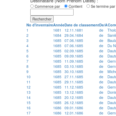
Destinataire (Nom Prénom Dates) :
Commence par
Contient
Se termine p
Rechercher
No d'inventaire
Année
Date de classement
De/A
Corr
1
1681
12.11.1681
de
Thol
2
1684
29.04.1684
de
Sani
3
1685
07.06.1685
de
Baul
4
1685
07.06.1685
de
Du N
5
1685
02.09.1685
de
Daut
6
1685
09.09.1685
de
Daut
7
1685
11.09.1685
de
Gern
8
1685
03.10.1685
de
Gern
9
1685
30.10.1685
de
Mich
10
1685
27.11.1685
de
Daut
11
1685
29.11.1685
de
Daut
12
1685
11.12.1685
de
Gern
13
1685
13.12.1685
de
Doni
14
1685
20.12.1685
de
Daut
15
1685
26.12.1685
de
Daut
16
1686
09.01.1686
de
Daut
17
1686
12.01.1686
de
Gern