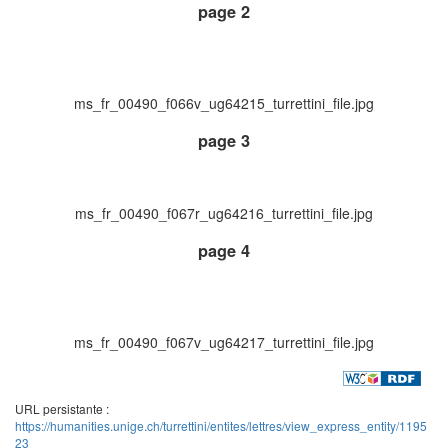
page 2
ms_fr_00490_f066v_ug64215_turrettini_file.jpg
page 3
ms_fr_00490_f067r_ug64216_turrettini_file.jpg
page 4
ms_fr_00490_f067v_ug64217_turrettini_file.jpg
URL persistante :
https://humanities.unige.ch/turrettini/entites/lettres/view_express_entity/1195
23