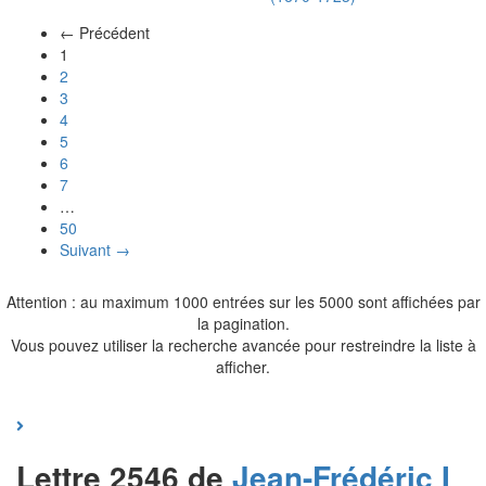
← Précédent
(actuel)
1
2
3
4
5
6
7
…
50
Suivant →
Attention : au maximum 1000 entrées sur les 5000 sont affichées par
la pagination.
Vous pouvez utiliser la recherche avancée pour restreindre la liste à
afficher.
Lettre 2546 de
Jean-Frédéric I