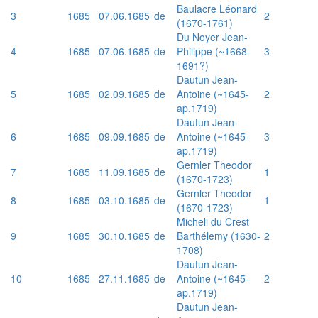
Baulacre Léonard
3
1685
07.06.1685
de
2
(1670-1761)
Du Noyer Jean-
4
1685
07.06.1685
de
Philippe (~1668-
3
1691?)
Dautun Jean-
5
1685
02.09.1685
de
Antoine (~1645-
2
ap.1719)
Dautun Jean-
6
1685
09.09.1685
de
Antoine (~1645-
3
ap.1719)
Gernler Theodor
7
1685
11.09.1685
de
1
(1670-1723)
Gernler Theodor
8
1685
03.10.1685
de
1
(1670-1723)
Micheli du Crest
9
1685
30.10.1685
de
Barthélemy (1630-
2
1708)
Dautun Jean-
10
1685
27.11.1685
de
Antoine (~1645-
2
ap.1719)
Dautun Jean-