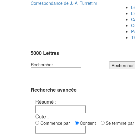
Correspondance de
J.-A. Turrettini
Le
L
C
O
P
T
5000 Lettres
Rechercher
Rechercher
Recherche avancée
Résumé :
Cote :
Commence par
Contient
Se termine p