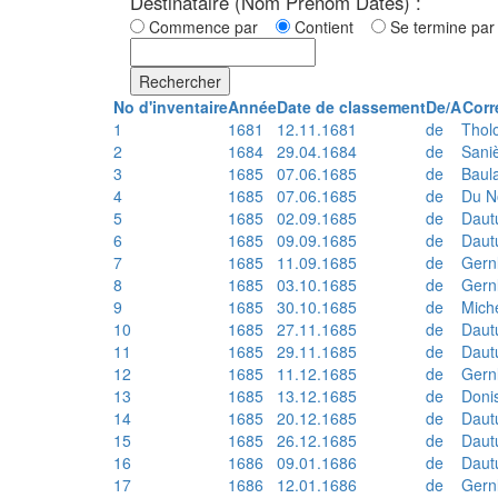
Destinataire (Nom Prénom Dates) :
Commence par
Contient
Se termine p
Rechercher
No d'inventaire
Année
Date de classement
De/A
Corr
1
1681
12.11.1681
de
Thol
2
1684
29.04.1684
de
Sani
3
1685
07.06.1685
de
Baul
4
1685
07.06.1685
de
Du N
5
1685
02.09.1685
de
Daut
6
1685
09.09.1685
de
Daut
7
1685
11.09.1685
de
Gern
8
1685
03.10.1685
de
Gern
9
1685
30.10.1685
de
Mich
10
1685
27.11.1685
de
Daut
11
1685
29.11.1685
de
Daut
12
1685
11.12.1685
de
Gern
13
1685
13.12.1685
de
Doni
14
1685
20.12.1685
de
Daut
15
1685
26.12.1685
de
Daut
16
1686
09.01.1686
de
Daut
17
1686
12.01.1686
de
Gern