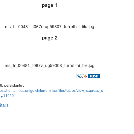
page 1
ms_fr_00481_f067r_ug59307_turrettini_file.jpg
page 2
ms_fr_00481_f067v_ug59308_turrettini_file.jpg
L persistante :
tps://humanities.unige.ch/turrettini/entites/lettres/view_express_e
ity/119501
tails