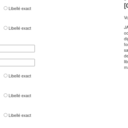
[
ar
Libellé exact
Vo
JA
ar
Libellé exact
oc
di
fo
sa
de
li
ma
ar
Libellé exact
ar
Libellé exact
ar
Libellé exact