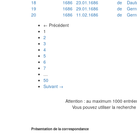
18
1686
23.01.1686
de
Daut
19
1686
29.01.1686
de
Gern
20
1686
11.02.1686
de
Gern
← Précédent
(actuel)
1
2
3
4
5
6
7
…
50
Suivant →
Attention : au maximum 1000 entrées 
Vous pouvez utiliser la recherche 
Présentation de la correspondance