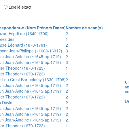
ar
Libellé exact
espondant-e (Nom Prénom Dates)
Nombre de scan(s)
ozan Esprit de (1640-1700)
2
ères des
1
acre Léonard (1670-1761)
2
oyer Jean-Philippe (~1668-1691?)
3
un Jean-Antoine (~1645-ap.1719)
2
un Jean-Antoine (~1645-ap.1719)
3
ler Theodor (1670-1723)
1
ler Theodor (1670-1723)
1
eli du Crest Barthélemy (1630-1708)
2
UR
un Jean-Antoine (~1645-ap.1719)
2
ht
un Jean-Antoine (~1645-ap.1719)
2
nt
ler Theodor (1670-1723)
2
Dé
s David
2
un Jean-Antoine (~1645-ap.1719)
2
un Jean-Antoine (~1645-ap.1719)
2
un Jean-Antoine (~1645-ap.1719)
2
ler Theodor (1670-1723)
1