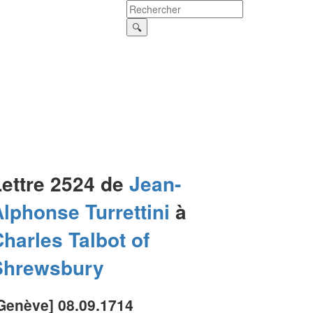
Lettre 2524 de
Jean-
Alphonse
Turrettini
à
Charles
Talbot of
Shrewsbury
Genève] 08.09.1714