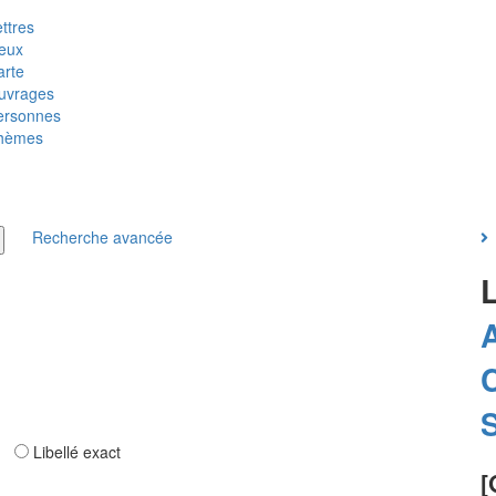
ttres
ieux
arte
uvrages
ersonnes
hèmes
Recherche avancée
ar
Libellé exact
[