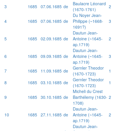
Baulacre Léonard
3
1685
07.06.1685
de
2
(1670-1761)
Du Noyer Jean-
4
1685
07.06.1685
de
Philippe (~1668-
3
1691?)
Dautun Jean-
5
1685
02.09.1685
de
Antoine (~1645-
2
ap.1719)
Dautun Jean-
6
1685
09.09.1685
de
Antoine (~1645-
3
ap.1719)
Gernler Theodor
7
1685
11.09.1685
de
1
(1670-1723)
Gernler Theodor
8
1685
03.10.1685
de
1
(1670-1723)
Micheli du Crest
9
1685
30.10.1685
de
Barthélemy (1630-
2
1708)
Dautun Jean-
10
1685
27.11.1685
de
Antoine (~1645-
2
ap.1719)
Dautun Jean-