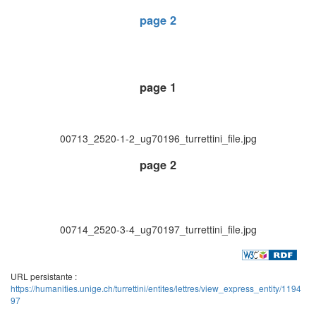
page 2
page 1
00713_2520-1-2_ug70196_turrettini_file.jpg
page 2
00714_2520-3-4_ug70197_turrettini_file.jpg
URL persistante :
https://humanities.unige.ch/turrettini/entites/lettres/view_express_entity/1194
97