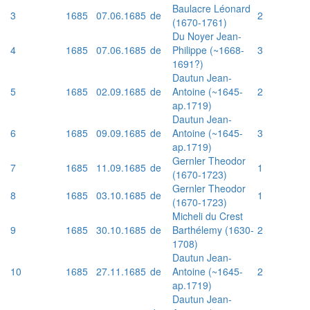
Baulacre Léonard
3
1685
07.06.1685
de
2
(1670-1761)
Du Noyer Jean-
4
1685
07.06.1685
de
Philippe (~1668-
3
1691?)
Dautun Jean-
5
1685
02.09.1685
de
Antoine (~1645-
2
ap.1719)
Dautun Jean-
6
1685
09.09.1685
de
Antoine (~1645-
3
ap.1719)
Gernler Theodor
7
1685
11.09.1685
de
1
(1670-1723)
Gernler Theodor
8
1685
03.10.1685
de
1
(1670-1723)
Micheli du Crest
9
1685
30.10.1685
de
Barthélemy (1630-
2
1708)
Dautun Jean-
10
1685
27.11.1685
de
Antoine (~1645-
2
ap.1719)
Dautun Jean-