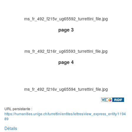
ms_fr_492_f215v_ug65592_turrettini_file.jpg
page 3
ms_fr_492_f216r_ug65593_turrettini_file.jpg
page 4
ms_fr_492_f216v_ug65594_turrettini_file.jpg
URL persistante :
https://humanities.unige.ch/turrettini/entites/lettres/view_express_entity/1194
89
Détails