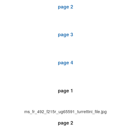
page 2
page 3
page 4
page 1
ms_fr_492_f215r_ug65591_turrettini_file.jpg
page 2