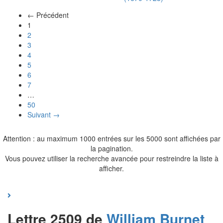
← Précédent
(actuel)
1
2
3
4
5
6
7
…
50
Suivant →
Attention : au maximum 1000 entrées sur les 5000 sont affichées par
la pagination.
Vous pouvez utiliser la recherche avancée pour restreindre la liste à
afficher.
Lettre 2509 de
William
Burnet