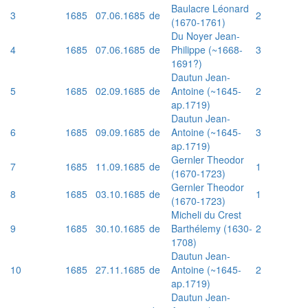
Baulacre Léonard
3
1685
07.06.1685
de
2
(1670-1761)
Du Noyer Jean-
4
1685
07.06.1685
de
Philippe (~1668-
3
1691?)
Dautun Jean-
5
1685
02.09.1685
de
Antoine (~1645-
2
ap.1719)
Dautun Jean-
6
1685
09.09.1685
de
Antoine (~1645-
3
ap.1719)
Gernler Theodor
7
1685
11.09.1685
de
1
(1670-1723)
Gernler Theodor
8
1685
03.10.1685
de
1
(1670-1723)
Micheli du Crest
9
1685
30.10.1685
de
Barthélemy (1630-
2
1708)
Dautun Jean-
10
1685
27.11.1685
de
Antoine (~1645-
2
ap.1719)
Dautun Jean-