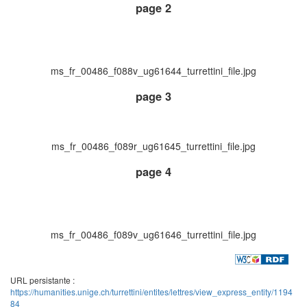
page 2
ms_fr_00486_f088v_ug61644_turrettini_file.jpg
page 3
ms_fr_00486_f089r_ug61645_turrettini_file.jpg
page 4
ms_fr_00486_f089v_ug61646_turrettini_file.jpg
URL persistante :
https://humanities.unige.ch/turrettini/entites/lettres/view_express_entity/1194
84