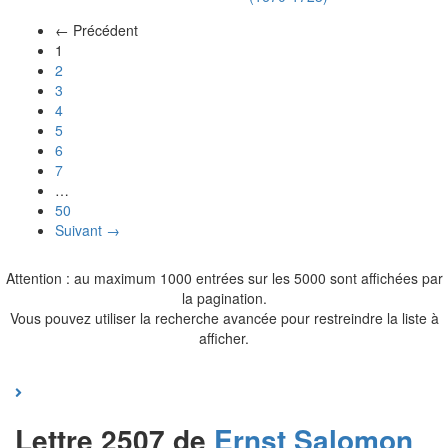
← Précédent
(actuel)
1
2
3
4
5
6
7
…
50
Suivant →
Attention : au maximum 1000 entrées sur les 5000 sont affichées par
la pagination.
Vous pouvez utiliser la recherche avancée pour restreindre la liste à
afficher.
Lettre 2507 de
Ernst Salomon