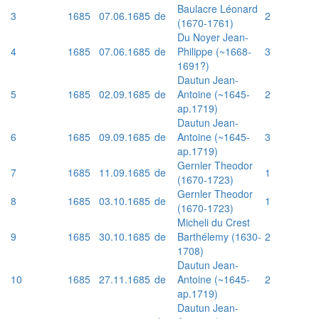
Baulacre Léonard
3
1685
07.06.1685
de
2
(1670-1761)
Du Noyer Jean-
4
1685
07.06.1685
de
Philippe (~1668-
3
1691?)
Dautun Jean-
5
1685
02.09.1685
de
Antoine (~1645-
2
ap.1719)
Dautun Jean-
6
1685
09.09.1685
de
Antoine (~1645-
3
ap.1719)
Gernler Theodor
7
1685
11.09.1685
de
1
(1670-1723)
Gernler Theodor
8
1685
03.10.1685
de
1
(1670-1723)
Micheli du Crest
9
1685
30.10.1685
de
Barthélemy (1630-
2
1708)
Dautun Jean-
10
1685
27.11.1685
de
Antoine (~1645-
2
ap.1719)
Dautun Jean-