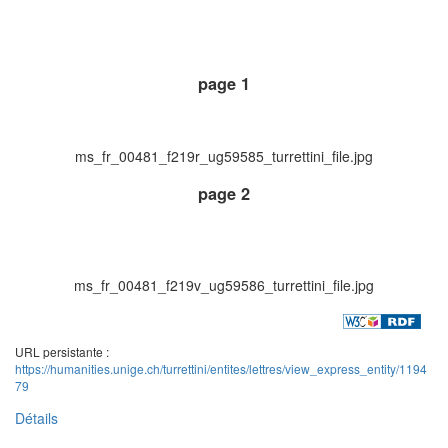
page 1
ms_fr_00481_f219r_ug59585_turrettini_file.jpg
page 2
ms_fr_00481_f219v_ug59586_turrettini_file.jpg
URL persistante :
https://humanities.unige.ch/turrettini/entites/lettres/view_express_entity/1194
79
Détails