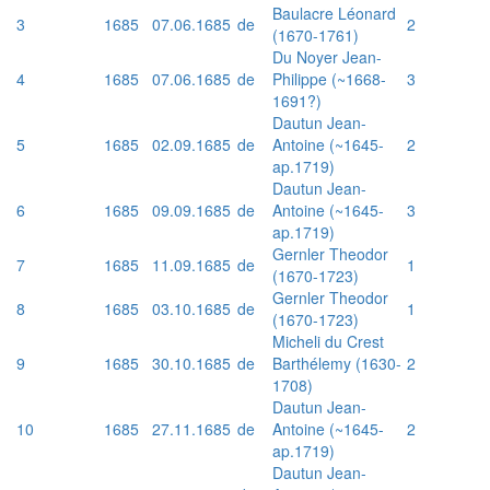
Baulacre Léonard
3
1685
07.06.1685
de
2
(1670-1761)
Du Noyer Jean-
4
1685
07.06.1685
de
Philippe (~1668-
3
1691?)
Dautun Jean-
5
1685
02.09.1685
de
Antoine (~1645-
2
ap.1719)
Dautun Jean-
6
1685
09.09.1685
de
Antoine (~1645-
3
ap.1719)
Gernler Theodor
7
1685
11.09.1685
de
1
(1670-1723)
Gernler Theodor
8
1685
03.10.1685
de
1
(1670-1723)
Micheli du Crest
9
1685
30.10.1685
de
Barthélemy (1630-
2
1708)
Dautun Jean-
10
1685
27.11.1685
de
Antoine (~1645-
2
ap.1719)
Dautun Jean-