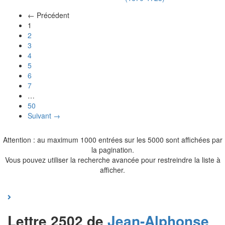
← Précédent
(actuel)
1
2
3
4
5
6
7
…
50
Suivant →
Attention : au maximum 1000 entrées sur les 5000 sont affichées par
la pagination.
Vous pouvez utiliser la recherche avancée pour restreindre la liste à
afficher.
Lettre 2502 de
Jean-Alphonse