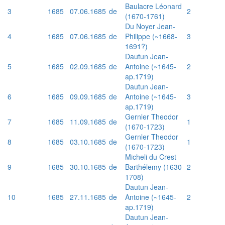
Baulacre Léonard
3
1685
07.06.1685
de
2
(1670-1761)
Du Noyer Jean-
4
1685
07.06.1685
de
Philippe (~1668-
3
1691?)
Dautun Jean-
5
1685
02.09.1685
de
Antoine (~1645-
2
ap.1719)
Dautun Jean-
6
1685
09.09.1685
de
Antoine (~1645-
3
ap.1719)
Gernler Theodor
7
1685
11.09.1685
de
1
(1670-1723)
Gernler Theodor
8
1685
03.10.1685
de
1
(1670-1723)
Micheli du Crest
9
1685
30.10.1685
de
Barthélemy (1630-
2
1708)
Dautun Jean-
10
1685
27.11.1685
de
Antoine (~1645-
2
ap.1719)
Dautun Jean-