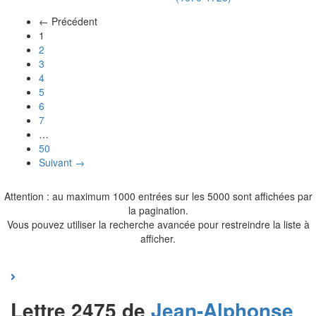
← Précédent
(actuel)
1
2
3
4
5
6
7
…
50
Suivant →
Attention : au maximum 1000 entrées sur les 5000 sont affichées par
la pagination.
Vous pouvez utiliser la recherche avancée pour restreindre la liste à
afficher.
Lettre 2475 de
Jean-Alphonse