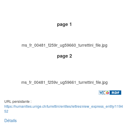
page 1
ms_fr_00481_f259r_ug59660_turrettini_file.jpg
page 2
ms_fr_00481_f259v_ug59661_turrettini_file.jpg
URL persistante :
https://humanities.unige.ch/turrettini/entites/lettres/view_express_entity/1194
52
Détails