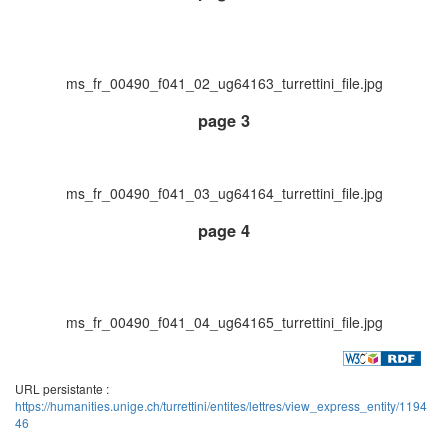
ms_fr_00490_f041_02_ug64163_turrettini_file.jpg
page 3
ms_fr_00490_f041_03_ug64164_turrettini_file.jpg
page 4
ms_fr_00490_f041_04_ug64165_turrettini_file.jpg
URL persistante :
https://humanities.unige.ch/turrettini/entites/lettres/view_express_entity/1194
46