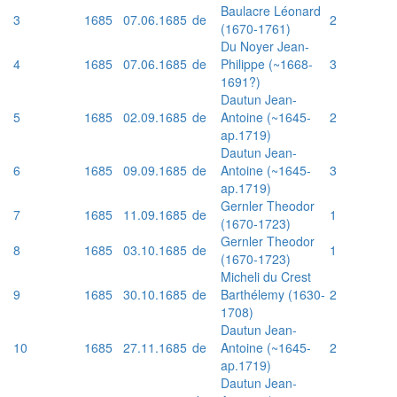
Baulacre Léonard
3
1685
07.06.1685
de
2
(1670-1761)
Du Noyer Jean-
4
1685
07.06.1685
de
Philippe (~1668-
3
1691?)
Dautun Jean-
5
1685
02.09.1685
de
Antoine (~1645-
2
ap.1719)
Dautun Jean-
6
1685
09.09.1685
de
Antoine (~1645-
3
ap.1719)
Gernler Theodor
7
1685
11.09.1685
de
1
(1670-1723)
Gernler Theodor
8
1685
03.10.1685
de
1
(1670-1723)
Micheli du Crest
9
1685
30.10.1685
de
Barthélemy (1630-
2
1708)
Dautun Jean-
10
1685
27.11.1685
de
Antoine (~1645-
2
ap.1719)
Dautun Jean-