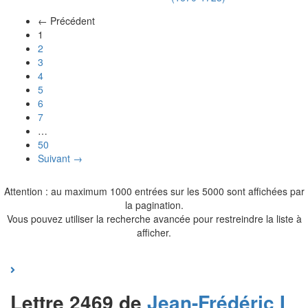
← Précédent
(actuel)
1
2
3
4
5
6
7
…
50
Suivant →
Attention : au maximum 1000 entrées sur les 5000 sont affichées par
la pagination.
Vous pouvez utiliser la recherche avancée pour restreindre la liste à
afficher.
Lettre 2469 de
Jean-Frédéric I