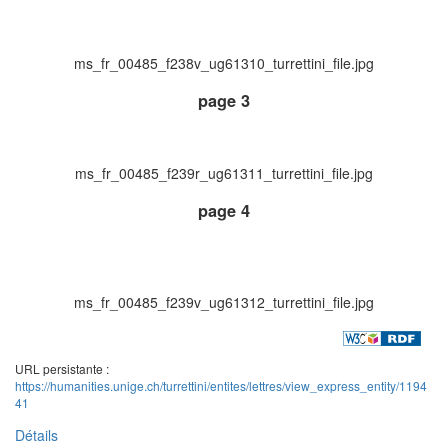
ms_fr_00485_f238v_ug61310_turrettini_file.jpg
page 3
ms_fr_00485_f239r_ug61311_turrettini_file.jpg
page 4
ms_fr_00485_f239v_ug61312_turrettini_file.jpg
URL persistante :
https://humanities.unige.ch/turrettini/entites/lettres/view_express_entity/1194
41
Détails