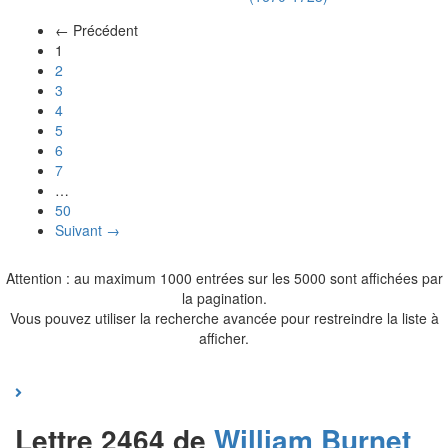
← Précédent
(actuel)
1
2
3
4
5
6
7
…
50
Suivant →
Attention : au maximum 1000 entrées sur les 5000 sont affichées par
la pagination.
Vous pouvez utiliser la recherche avancée pour restreindre la liste à
afficher.
Lettre 2464 de
William
Burnet