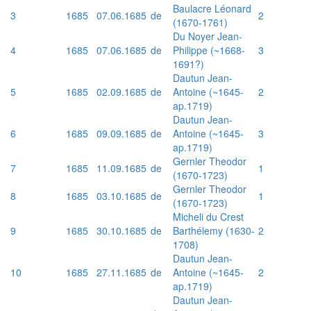
Baulacre Léonard
3
1685
07.06.1685
de
2
(1670-1761)
Du Noyer Jean-
4
1685
07.06.1685
de
Philippe (~1668-
3
1691?)
Dautun Jean-
5
1685
02.09.1685
de
Antoine (~1645-
2
ap.1719)
Dautun Jean-
6
1685
09.09.1685
de
Antoine (~1645-
3
ap.1719)
Gernler Theodor
7
1685
11.09.1685
de
1
(1670-1723)
Gernler Theodor
8
1685
03.10.1685
de
1
(1670-1723)
Micheli du Crest
9
1685
30.10.1685
de
Barthélemy (1630-
2
1708)
Dautun Jean-
10
1685
27.11.1685
de
Antoine (~1645-
2
ap.1719)
Dautun Jean-