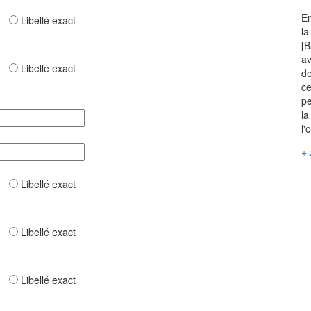
En
ar
Libellé exact
la
[B
av
ar
Libellé exact
de
ce
pe
la
l'
+ 
ar
Libellé exact
ar
Libellé exact
ar
Libellé exact