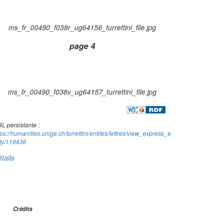
ms_fr_00490_f038r_ug64156_turrettini_file.jpg
page 4
ms_fr_00490_f038v_ug64157_turrettini_file.jpg
L persistante :
tps://humanities.unige.ch/turrettini/entites/lettres/view_express_e
ity/119436
tails
Crédits