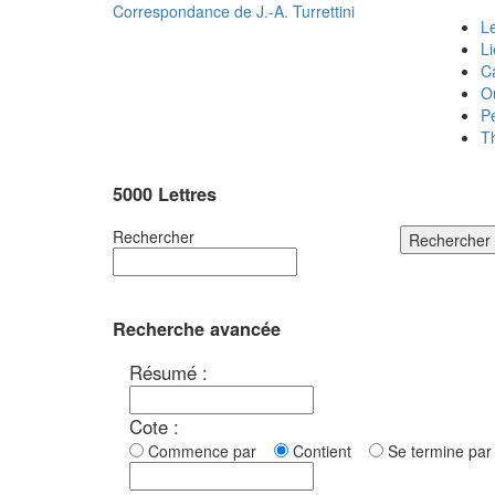
Correspondance de
J.-A. Turrettini
Le
L
C
O
P
T
5000 Lettres
Rechercher
Rechercher
Recherche avancée
Résumé :
Cote :
Commence par
Contient
Se termine p