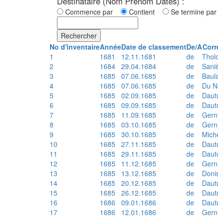
Destinataire (Nom Prénom Dates) :
Commence par
Contient
Se termine p
Rechercher
No d'inventaire
Année
Date de classement
De/A
Corr
1
1681
12.11.1681
de
Thol
2
1684
29.04.1684
de
Sani
3
1685
07.06.1685
de
Baul
4
1685
07.06.1685
de
Du N
5
1685
02.09.1685
de
Daut
6
1685
09.09.1685
de
Daut
7
1685
11.09.1685
de
Gern
8
1685
03.10.1685
de
Gern
9
1685
30.10.1685
de
Mich
10
1685
27.11.1685
de
Daut
11
1685
29.11.1685
de
Daut
12
1685
11.12.1685
de
Gern
13
1685
13.12.1685
de
Doni
14
1685
20.12.1685
de
Daut
15
1685
26.12.1685
de
Daut
16
1686
09.01.1686
de
Daut
17
1686
12.01.1686
de
Gern