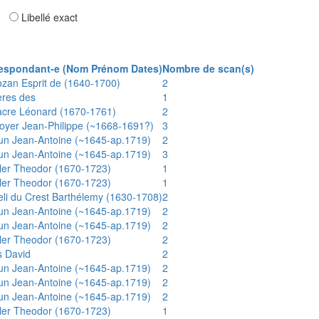
ar
Libellé exact
espondant-e (Nom Prénom Dates)
Nombre de scan(s)
ozan Esprit de (1640-1700)
2
ères des
1
acre Léonard (1670-1761)
2
oyer Jean-Philippe (~1668-1691?)
3
un Jean-Antoine (~1645-ap.1719)
2
un Jean-Antoine (~1645-ap.1719)
3
ler Theodor (1670-1723)
1
ler Theodor (1670-1723)
1
eli du Crest Barthélemy (1630-1708)
2
un Jean-Antoine (~1645-ap.1719)
2
un Jean-Antoine (~1645-ap.1719)
2
ler Theodor (1670-1723)
2
s David
2
un Jean-Antoine (~1645-ap.1719)
2
un Jean-Antoine (~1645-ap.1719)
2
un Jean-Antoine (~1645-ap.1719)
2
ler Theodor (1670-1723)
1