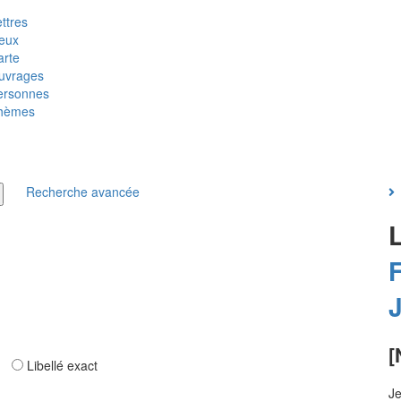
ttres
ieux
arte
uvrages
ersonnes
hèmes
Recherche avancée
F
[
ar
Libellé exact
Je