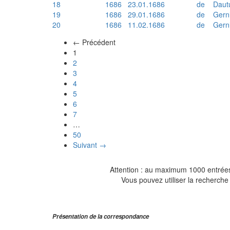
18
1686
23.01.1686
de
Daut
19
1686
29.01.1686
de
Gern
20
1686
11.02.1686
de
Gern
← Précédent
(actuel)
1
2
3
4
5
6
7
…
50
Suivant →
Attention : au maximum 1000 entrées 
Vous pouvez utiliser la recherche 
Présentation de la correspondance