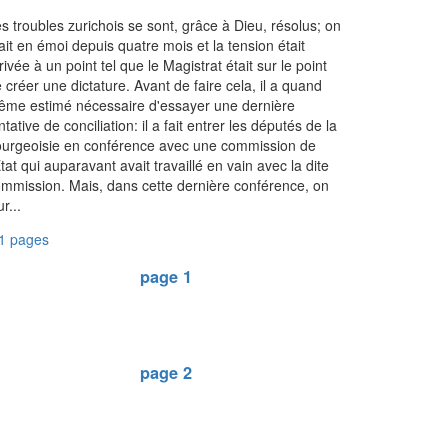
s troubles zurichois se sont, grâce à Dieu, résolus; on
ait en émoi depuis quatre mois et la tension était
rivée à un point tel que le Magistrat était sur le point
 créer une dictature. Avant de faire cela, il a quand
me estimé nécessaire d'essayer une dernière
ntative de conciliation: il a fait entrer les députés de la
urgeoisie en conférence avec une commission de
État qui auparavant avait travaillé en vain avec la dite
mmission. Mais, dans cette dernière conférence, on
ur...
1 pages
page 1
page 2