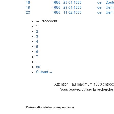
18
1686
23.01.1686
de
Daut
19
1686
29.01.1686
de
Gern
20
1686
11.02.1686
de
Gern
← Précédent
(actuel)
1
2
3
4
5
6
7
…
50
Suivant →
Attention : au maximum 1000 entrées 
Vous pouvez utiliser la recherche 
Présentation de la correspondance