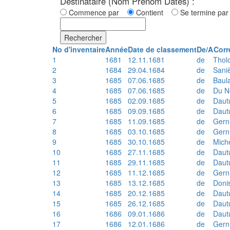
Destinataire (Nom Prénom Dates) :
Commence par
Contient
Se termine p
Rechercher
No d'inventaire
Année
Date de classement
De/A
Corr
1
1681
12.11.1681
de
Thol
2
1684
29.04.1684
de
Sani
3
1685
07.06.1685
de
Baul
4
1685
07.06.1685
de
Du N
5
1685
02.09.1685
de
Daut
6
1685
09.09.1685
de
Daut
7
1685
11.09.1685
de
Gern
8
1685
03.10.1685
de
Gern
9
1685
30.10.1685
de
Mich
10
1685
27.11.1685
de
Daut
11
1685
29.11.1685
de
Daut
12
1685
11.12.1685
de
Gern
13
1685
13.12.1685
de
Doni
14
1685
20.12.1685
de
Daut
15
1685
26.12.1685
de
Daut
16
1686
09.01.1686
de
Daut
17
1686
12.01.1686
de
Gern