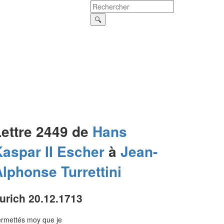
Lettre 2449 de
Hans
aspar II
Escher
à
Jean-
Alphonse
Turrettini
urich 20.12.1713
rmettés moy que je