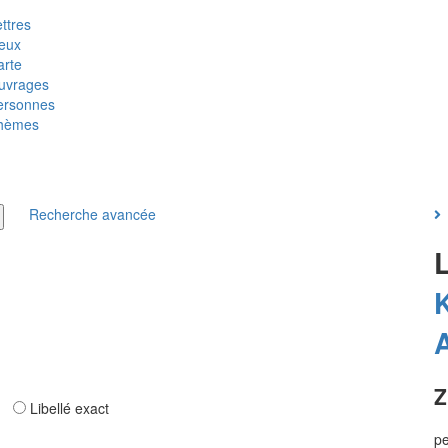
ttres
ieux
arte
uvrages
ersonnes
hèmes
Recherche avancée
K
Z
ar
Libellé exact
pe