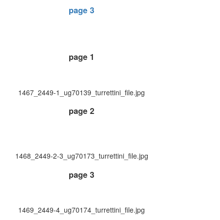
page 3
page 1
1467_2449-1_ug70139_turrettini_file.jpg
page 2
1468_2449-2-3_ug70173_turrettini_file.jpg
page 3
1469_2449-4_ug70174_turrettini_file.jpg