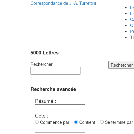
Correspondance de
J.-A. Turrettini
Le
L
C
O
P
T
5000 Lettres
Rechercher
Rechercher
Recherche avancée
Résumé :
Cote :
Commence par
Contient
Se termine p