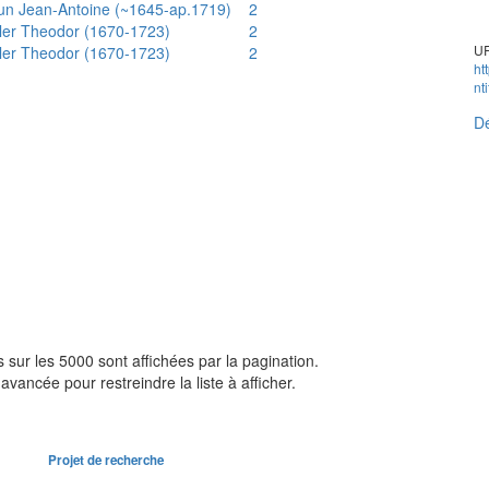
un Jean-Antoine (~1645-ap.1719)
2
ler Theodor (1670-1723)
2
UR
ler Theodor (1670-1723)
2
ht
nt
Dé
sur les 5000 sont affichées par la pagination.
avancée pour restreindre la liste à afficher.
Projet de recherche