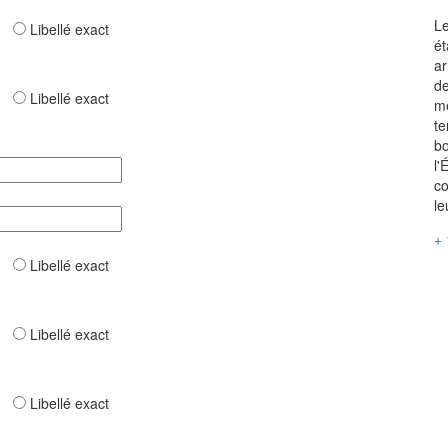
Le
ar
Libellé exact
ét
ar
de
ar
Libellé exact
mê
te
bo
l'
co
le
+ 
ar
Libellé exact
ar
Libellé exact
ar
Libellé exact