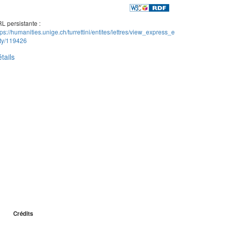
L persistante :
tps://humanities.unige.ch/turrettini/entites/lettres/view_express_e
ity/119426
tails
Crédits