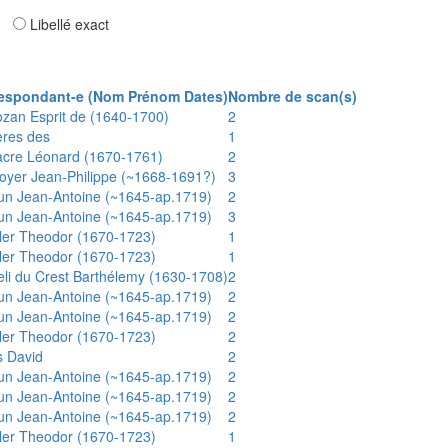
ar
Libellé exact
espondant-e (Nom Prénom Dates)
Nombre de scan(s)
ozan Esprit de (1640-1700)
2
ères des
1
acre Léonard (1670-1761)
2
oyer Jean-Philippe (~1668-1691?)
3
un Jean-Antoine (~1645-ap.1719)
2
un Jean-Antoine (~1645-ap.1719)
3
ler Theodor (1670-1723)
1
ler Theodor (1670-1723)
1
eli du Crest Barthélemy (1630-1708)
2
un Jean-Antoine (~1645-ap.1719)
2
un Jean-Antoine (~1645-ap.1719)
2
ler Theodor (1670-1723)
2
s David
2
un Jean-Antoine (~1645-ap.1719)
2
un Jean-Antoine (~1645-ap.1719)
2
un Jean-Antoine (~1645-ap.1719)
2
ler Theodor (1670-1723)
1