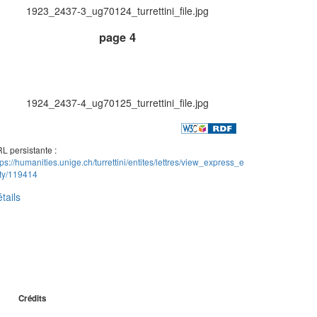
1923_2437-3_ug70124_turrettini_file.jpg
page 4
1924_2437-4_ug70125_turrettini_file.jpg
L persistante :
tps://humanities.unige.ch/turrettini/entites/lettres/view_express_e
ity/119414
tails
Crédits