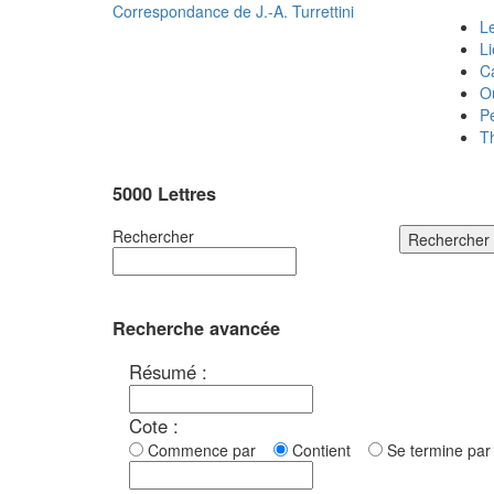
Correspondance de
J.-A. Turrettini
Le
L
C
O
P
T
5000 Lettres
Rechercher
Rechercher
Recherche avancée
Résumé :
Cote :
Commence par
Contient
Se termine p