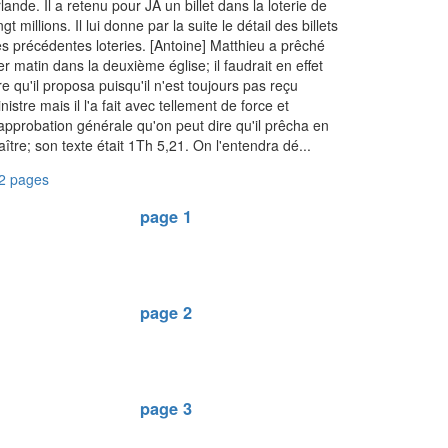
Irlande. Il a retenu pour JA un billet dans la loterie de
ngt millions. Il lui donne par la suite le détail des billets
s précédentes loteries. [Antoine] Matthieu a prêché
er matin dans la deuxième église; il faudrait en effet
re qu'il proposa puisqu'il n'est toujours pas reçu
nistre mais il l'a fait avec tellement de force et
approbation générale qu'on peut dire qu'il prêcha en
ître; son texte était 1Th 5,21. On l'entendra dé...
2 pages
page 1
page 2
page 3