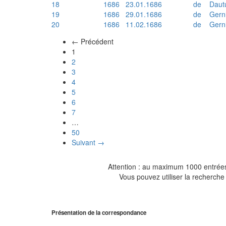
18
1686
23.01.1686
de
Daut
19
1686
29.01.1686
de
Gern
20
1686
11.02.1686
de
Gern
← Précédent
(actuel)
1
2
3
4
5
6
7
…
50
Suivant →
Attention : au maximum 1000 entrées 
Vous pouvez utiliser la recherche 
Présentation de la correspondance