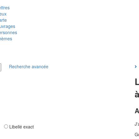
ttres
ieux
arte
uvrages
ersonnes
hèmes
Recherche avancée
A
J'
ar
Libellé exact
Go