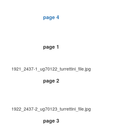
page 4
page 1
1921_2437-1_ug70122_turrettini_file.jpg
page 2
1922_2437-2_ug70123_turrettini_file.jpg
page 3