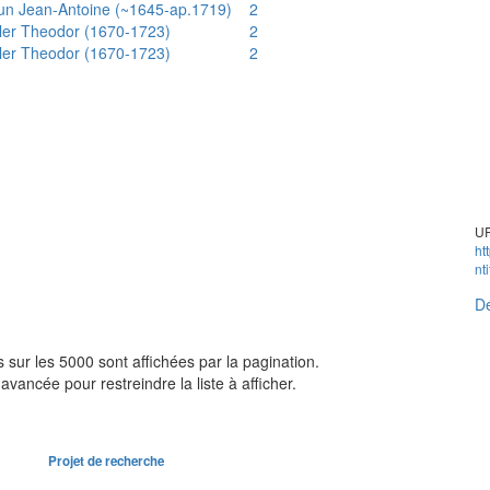
un Jean-Antoine (~1645-ap.1719)
2
ler Theodor (1670-1723)
2
ler Theodor (1670-1723)
2
UR
ht
nt
Dé
sur les 5000 sont affichées par la pagination.
avancée pour restreindre la liste à afficher.
Projet de recherche