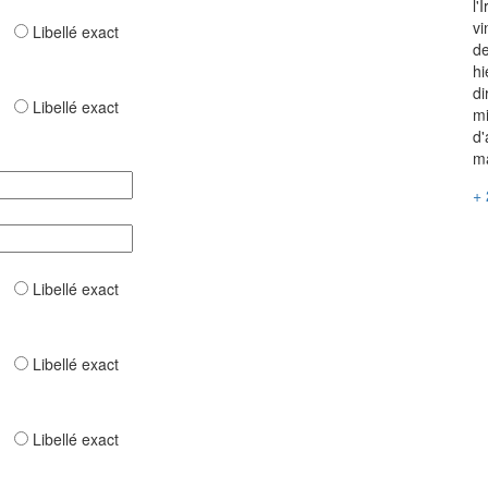
l'
vi
ar
Libellé exact
de
hi
di
ar
Libellé exact
mi
d'
ma
+ 
ar
Libellé exact
ar
Libellé exact
ar
Libellé exact