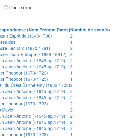
ar
Libellé exact
espondant-e (Nom Prénom Dates)
Nombre de scan(s)
ozan Esprit de (1640-1700)
2
ères des
1
acre Léonard (1670-1761)
2
oyer Jean-Philippe (~1668-1691?)
3
un Jean-Antoine (~1645-ap.1719)
2
un Jean-Antoine (~1645-ap.1719)
3
ler Theodor (1670-1723)
1
ler Theodor (1670-1723)
1
eli du Crest Barthélemy (1630-1708)
2
un Jean-Antoine (~1645-ap.1719)
2
un Jean-Antoine (~1645-ap.1719)
2
ler Theodor (1670-1723)
2
s David
2
un Jean-Antoine (~1645-ap.1719)
2
un Jean-Antoine (~1645-ap.1719)
2
un Jean-Antoine (~1645-ap.1719)
2
ler Theodor (1670-1723)
1