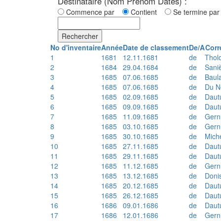
Destinataire (Nom Prénom Dates) :
Commence par
Contient
Se termine p
Rechercher
No d'inventaire
Année
Date de classement
De/A
Corr
1
1681
12.11.1681
de
Thol
2
1684
29.04.1684
de
Sani
3
1685
07.06.1685
de
Baul
4
1685
07.06.1685
de
Du N
5
1685
02.09.1685
de
Daut
6
1685
09.09.1685
de
Daut
7
1685
11.09.1685
de
Gern
8
1685
03.10.1685
de
Gern
9
1685
30.10.1685
de
Mich
10
1685
27.11.1685
de
Daut
11
1685
29.11.1685
de
Daut
12
1685
11.12.1685
de
Gern
13
1685
13.12.1685
de
Doni
14
1685
20.12.1685
de
Daut
15
1685
26.12.1685
de
Daut
16
1686
09.01.1686
de
Daut
17
1686
12.01.1686
de
Gern