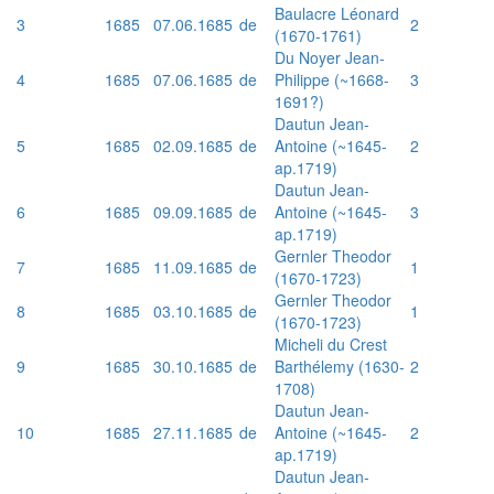
Baulacre Léonard
3
1685
07.06.1685
de
2
(1670-1761)
Du Noyer Jean-
4
1685
07.06.1685
de
Philippe (~1668-
3
1691?)
Dautun Jean-
5
1685
02.09.1685
de
Antoine (~1645-
2
ap.1719)
Dautun Jean-
6
1685
09.09.1685
de
Antoine (~1645-
3
ap.1719)
Gernler Theodor
7
1685
11.09.1685
de
1
(1670-1723)
Gernler Theodor
8
1685
03.10.1685
de
1
(1670-1723)
Micheli du Crest
9
1685
30.10.1685
de
Barthélemy (1630-
2
1708)
Dautun Jean-
10
1685
27.11.1685
de
Antoine (~1645-
2
ap.1719)
Dautun Jean-