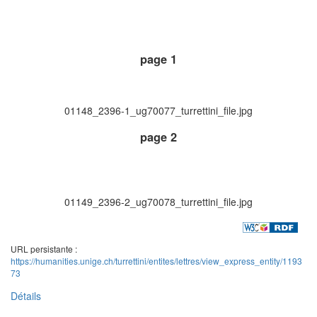
page 1
01148_2396-1_ug70077_turrettini_file.jpg
page 2
01149_2396-2_ug70078_turrettini_file.jpg
URL persistante :
https://humanities.unige.ch/turrettini/entites/lettres/view_express_entity/1193
73
Détails