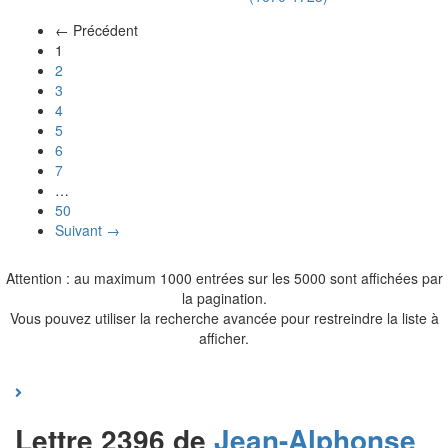
← Précédent
(actuel)
1
2
3
4
5
6
7
…
50
Suivant →
Attention : au maximum 1000 entrées sur les 5000 sont affichées par
la pagination.
Vous pouvez utiliser la recherche avancée pour restreindre la liste à
afficher.
Lettre 2396 de
Jean-Alphonse