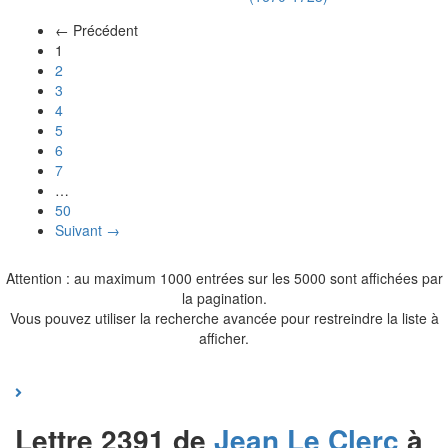
← Précédent
(actuel)
1
2
3
4
5
6
7
…
50
Suivant →
Attention : au maximum 1000 entrées sur les 5000 sont affichées par
la pagination.
Vous pouvez utiliser la recherche avancée pour restreindre la liste à
afficher.
Lettre 2391 de
Jean
Le Clerc
à