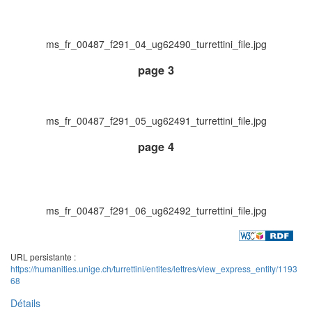
ms_fr_00487_f291_04_ug62490_turrettini_file.jpg
page 3
ms_fr_00487_f291_05_ug62491_turrettini_file.jpg
page 4
ms_fr_00487_f291_06_ug62492_turrettini_file.jpg
URL persistante :
https://humanities.unige.ch/turrettini/entites/lettres/view_express_entity/1193
68
Détails