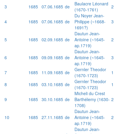
Baulacre Léonard
3
1685
07.06.1685
de
2
(1670-1761)
Du Noyer Jean-
4
1685
07.06.1685
de
Philippe (~1668-
3
1691?)
Dautun Jean-
5
1685
02.09.1685
de
Antoine (~1645-
2
ap.1719)
Dautun Jean-
6
1685
09.09.1685
de
Antoine (~1645-
3
ap.1719)
Gernler Theodor
7
1685
11.09.1685
de
1
(1670-1723)
Gernler Theodor
8
1685
03.10.1685
de
1
(1670-1723)
Micheli du Crest
9
1685
30.10.1685
de
Barthélemy (1630-
2
1708)
Dautun Jean-
10
1685
27.11.1685
de
Antoine (~1645-
2
ap.1719)
Dautun Jean-