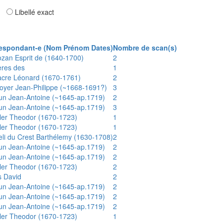
ar
Libellé exact
espondant-e (Nom Prénom Dates)
Nombre de scan(s)
ozan Esprit de (1640-1700)
2
ères des
1
acre Léonard (1670-1761)
2
oyer Jean-Philippe (~1668-1691?)
3
un Jean-Antoine (~1645-ap.1719)
2
un Jean-Antoine (~1645-ap.1719)
3
ler Theodor (1670-1723)
1
ler Theodor (1670-1723)
1
eli du Crest Barthélemy (1630-1708)
2
un Jean-Antoine (~1645-ap.1719)
2
un Jean-Antoine (~1645-ap.1719)
2
ler Theodor (1670-1723)
2
s David
2
un Jean-Antoine (~1645-ap.1719)
2
un Jean-Antoine (~1645-ap.1719)
2
un Jean-Antoine (~1645-ap.1719)
2
ler Theodor (1670-1723)
1