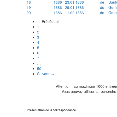
18
1686
23.01.1686
de
Daut
19
1686
29.01.1686
de
Gern
20
1686
11.02.1686
de
Gern
← Précédent
(actuel)
1
2
3
4
5
6
7
…
50
Suivant →
Attention : au maximum 1000 entrées 
Vous pouvez utiliser la recherche 
Présentation de la correspondance