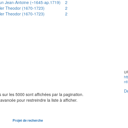
un Jean-Antoine (~1645-ap.1719)
2
ler Theodor (1670-1723)
2
ler Theodor (1670-1723)
2
UR
ht
nt
Dé
sur les 5000 sont affichées par la pagination.
avancée pour restreindre la liste à afficher.
Projet de recherche