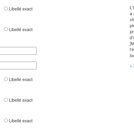
L'
ar
Libellé exact
a 
ch
pl
ar
Libellé exact
pr
d'
[M
l'
lo
+ 
ar
Libellé exact
ar
Libellé exact
ar
Libellé exact