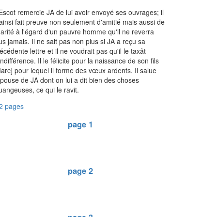
Escot remercie JA de lui avoir envoyé ses ouvrages; il
ainsi fait preuve non seulement d'amitié mais aussi de
arité à l'égard d'un pauvre homme qu'il ne reverra
us jamais. Il ne sait pas non plus si JA a reçu sa
écédente lettre et il ne voudrait pas qu'il le taxât
indifférence. Il le félicite pour la naissance de son fils
arc] pour lequel il forme des vœux ardents. Il salue
épouse de JA dont on lui a dit bien des choses
uangeuses, ce qui le ravit.
2 pages
page 1
page 2