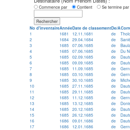
Destinataire (Nom Prénom Dates) :
Commence par
Contient
Se termine p
Rechercher
No d'inventaire
Année
Date de classement
De/A
Corr
1
1681
12.11.1681
de
Thol
2
1684
29.04.1684
de
Sani
3
1685
07.06.1685
de
Baul
4
1685
07.06.1685
de
Du N
5
1685
02.09.1685
de
Daut
6
1685
09.09.1685
de
Daut
7
1685
11.09.1685
de
Gern
8
1685
03.10.1685
de
Gern
9
1685
30.10.1685
de
Mich
10
1685
27.11.1685
de
Daut
11
1685
29.11.1685
de
Daut
12
1685
11.12.1685
de
Gern
13
1685
13.12.1685
de
Doni
14
1685
20.12.1685
de
Daut
15
1685
26.12.1685
de
Daut
16
1686
09.01.1686
de
Daut
17
1686
12.01.1686
de
Gern