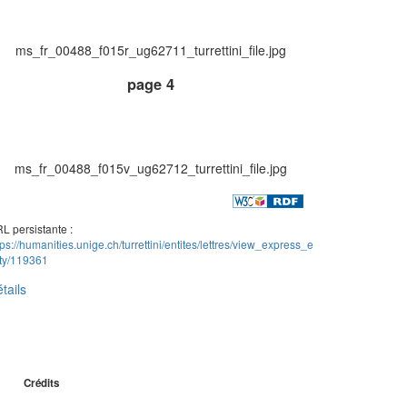
ms_fr_00488_f015r_ug62711_turrettini_file.jpg
page 4
ms_fr_00488_f015v_ug62712_turrettini_file.jpg
L persistante :
tps://humanities.unige.ch/turrettini/entites/lettres/view_express_e
ity/119361
tails
Crédits