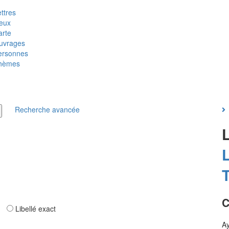
ttres
ieux
arte
uvrages
ersonnes
hèmes
Recherche avancée
T
C
ar
Libellé exact
Ay