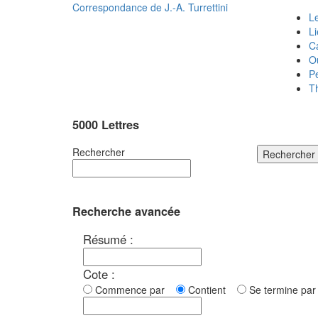
Correspondance de
J.-A. Turrettini
Le
L
C
O
P
T
5000 Lettres
Rechercher
Rechercher
Recherche avancée
Résumé :
Cote :
Commence par
Contient
Se termine p