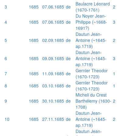
Baulacre Léonard
3
1685
07.06.1685
de
2
(1670-1761)
Du Noyer Jean-
4
1685
07.06.1685
de
Philippe (~1668-
3
1691?)
Dautun Jean-
5
1685
02.09.1685
de
Antoine (~1645-
2
ap.1719)
Dautun Jean-
6
1685
09.09.1685
de
Antoine (~1645-
3
ap.1719)
Gernler Theodor
7
1685
11.09.1685
de
1
(1670-1723)
Gernler Theodor
8
1685
03.10.1685
de
1
(1670-1723)
Micheli du Crest
9
1685
30.10.1685
de
Barthélemy (1630-
2
1708)
Dautun Jean-
10
1685
27.11.1685
de
Antoine (~1645-
2
ap.1719)
Dautun Jean-