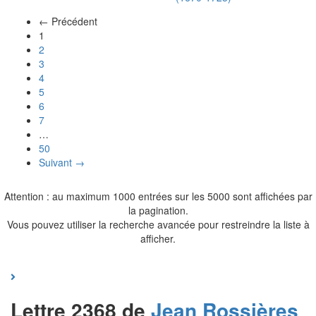
← Précédent
(actuel)
1
2
3
4
5
6
7
…
50
Suivant →
Attention : au maximum 1000 entrées sur les 5000 sont affichées par
la pagination.
Vous pouvez utiliser la recherche avancée pour restreindre la liste à
afficher.
Lettre 2368 de
Jean
Rossières