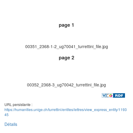
page 1
00351_2368-1-2_ug70041_turrettini_file.jpg
page 2
00352_2368-3_ug70042_turrettini_file.jpg
URL persistante :
https://humanities.unige.ch/turrettini/entites/lettres/view_express_entity/1193
45
Détails