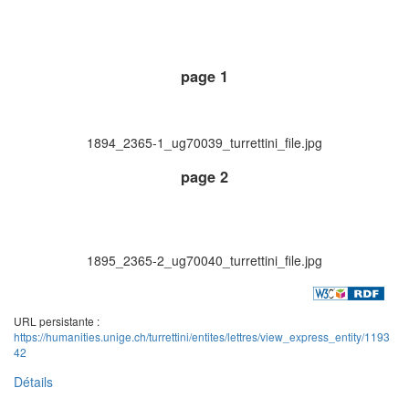
page 1
1894_2365-1_ug70039_turrettini_file.jpg
page 2
1895_2365-2_ug70040_turrettini_file.jpg
URL persistante :
https://humanities.unige.ch/turrettini/entites/lettres/view_express_entity/1193
42
Détails