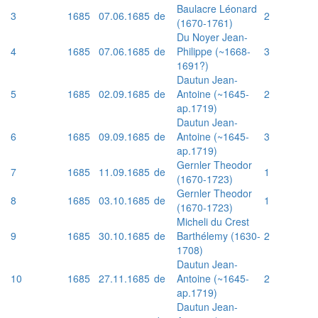
Baulacre Léonard
3
1685
07.06.1685
de
2
(1670-1761)
Du Noyer Jean-
4
1685
07.06.1685
de
Philippe (~1668-
3
1691?)
Dautun Jean-
5
1685
02.09.1685
de
Antoine (~1645-
2
ap.1719)
Dautun Jean-
6
1685
09.09.1685
de
Antoine (~1645-
3
ap.1719)
Gernler Theodor
7
1685
11.09.1685
de
1
(1670-1723)
Gernler Theodor
8
1685
03.10.1685
de
1
(1670-1723)
Micheli du Crest
9
1685
30.10.1685
de
Barthélemy (1630-
2
1708)
Dautun Jean-
10
1685
27.11.1685
de
Antoine (~1645-
2
ap.1719)
Dautun Jean-