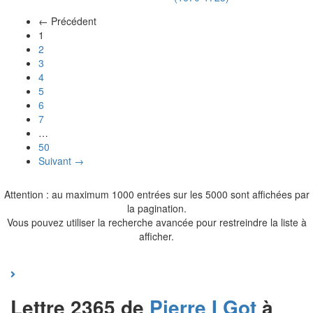
← Précédent
(actuel)
1
2
3
4
5
6
7
…
50
Suivant →
Attention : au maximum 1000 entrées sur les 5000 sont affichées par
la pagination.
Vous pouvez utiliser la recherche avancée pour restreindre la liste à
afficher.
Lettre 2365 de
Pierre I
Got
à