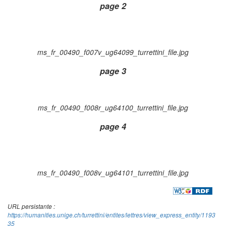
page 2
ms_fr_00490_f007v_ug64099_turrettini_file.jpg
page 3
ms_fr_00490_f008r_ug64100_turrettini_file.jpg
page 4
ms_fr_00490_f008v_ug64101_turrettini_file.jpg
URL persistante :
https://humanities.unige.ch/turrettini/entites/lettres/view_express_entity/1193
35