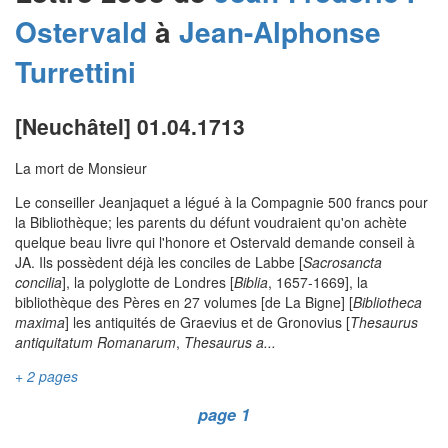
Ostervald
à
Jean-Alphonse
Turrettini
[Neuchâtel] 01.04.1713
La mort de Monsieur
Le conseiller Jeanjaquet a légué à la Compagnie 500 francs pour
la Bibliothèque; les parents du défunt voudraient qu'on achète
quelque beau livre qui l'honore et Ostervald demande conseil à
JA. Ils possèdent déjà les conciles de Labbe [
Sacrosancta
concilia
], la polyglotte de Londres [
Biblia
, 1657-1669], la
bibliothèque des Pères en 27 volumes [de La Bigne] [
Bibliotheca
maxima
] les antiquités de Graevius et de Gronovius [
Thesaurus
antiquitatum Romanarum
,
Thesaurus a...
+ 2 pages
page 1