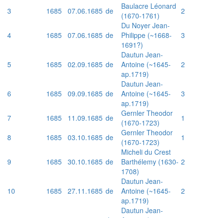
Baulacre Léonard
3
1685
07.06.1685
de
2
(1670-1761)
Du Noyer Jean-
4
1685
07.06.1685
de
Philippe (~1668-
3
1691?)
Dautun Jean-
5
1685
02.09.1685
de
Antoine (~1645-
2
ap.1719)
Dautun Jean-
6
1685
09.09.1685
de
Antoine (~1645-
3
ap.1719)
Gernler Theodor
7
1685
11.09.1685
de
1
(1670-1723)
Gernler Theodor
8
1685
03.10.1685
de
1
(1670-1723)
Micheli du Crest
9
1685
30.10.1685
de
Barthélemy (1630-
2
1708)
Dautun Jean-
10
1685
27.11.1685
de
Antoine (~1645-
2
ap.1719)
Dautun Jean-