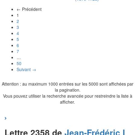
← Précédent
(actuel)
1
2
3
4
5
6
7
…
50
Suivant →
Attention : au maximum 1000 entrées sur les 5000 sont affichées par
la pagination.
Vous pouvez utiliser la recherche avancée pour restreindre la liste à
afficher.
Lettre 2358 de
Jean-Frédéric I