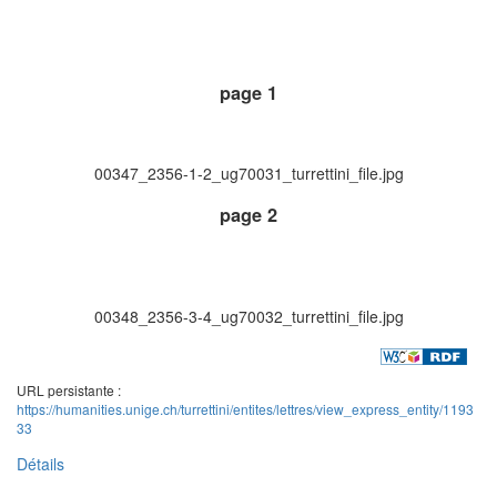
page 1
00347_2356-1-2_ug70031_turrettini_file.jpg
page 2
00348_2356-3-4_ug70032_turrettini_file.jpg
URL persistante :
https://humanities.unige.ch/turrettini/entites/lettres/view_express_entity/1193
33
Détails