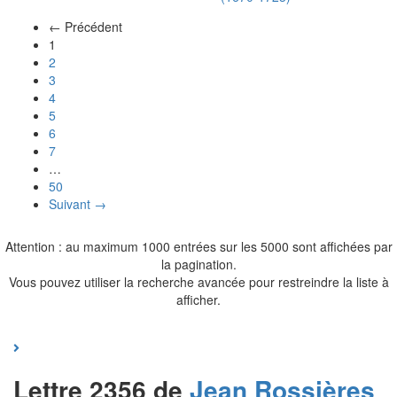
← Précédent
(actuel)
1
2
3
4
5
6
7
…
50
Suivant →
Attention : au maximum 1000 entrées sur les 5000 sont affichées par
la pagination.
Vous pouvez utiliser la recherche avancée pour restreindre la liste à
afficher.
Lettre 2356 de
Jean
Rossières