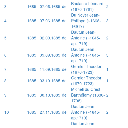
Baulacre Léonard
3
1685
07.06.1685
de
2
(1670-1761)
Du Noyer Jean-
4
1685
07.06.1685
de
Philippe (~1668-
3
1691?)
Dautun Jean-
5
1685
02.09.1685
de
Antoine (~1645-
2
ap.1719)
Dautun Jean-
6
1685
09.09.1685
de
Antoine (~1645-
3
ap.1719)
Gernler Theodor
7
1685
11.09.1685
de
1
(1670-1723)
Gernler Theodor
8
1685
03.10.1685
de
1
(1670-1723)
Micheli du Crest
9
1685
30.10.1685
de
Barthélemy (1630-
2
1708)
Dautun Jean-
10
1685
27.11.1685
de
Antoine (~1645-
2
ap.1719)
Dautun Jean-