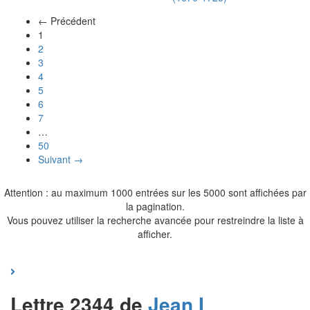
← Précédent
(actuel)
1
2
3
4
5
6
7
…
50
Suivant →
Attention : au maximum 1000 entrées sur les 5000 sont affichées par
la pagination.
Vous pouvez utiliser la recherche avancée pour restreindre la liste à
afficher.
Lettre 2344 de
Jean I