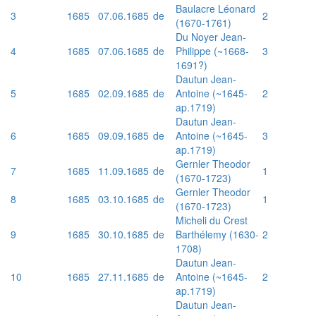
Baulacre Léonard
3
1685
07.06.1685
de
2
(1670-1761)
Du Noyer Jean-
4
1685
07.06.1685
de
Philippe (~1668-
3
1691?)
Dautun Jean-
5
1685
02.09.1685
de
Antoine (~1645-
2
ap.1719)
Dautun Jean-
6
1685
09.09.1685
de
Antoine (~1645-
3
ap.1719)
Gernler Theodor
7
1685
11.09.1685
de
1
(1670-1723)
Gernler Theodor
8
1685
03.10.1685
de
1
(1670-1723)
Micheli du Crest
9
1685
30.10.1685
de
Barthélemy (1630-
2
1708)
Dautun Jean-
10
1685
27.11.1685
de
Antoine (~1645-
2
ap.1719)
Dautun Jean-