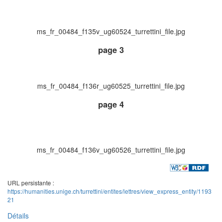
ms_fr_00484_f135v_ug60524_turrettini_file.jpg
page 3
ms_fr_00484_f136r_ug60525_turrettini_file.jpg
page 4
ms_fr_00484_f136v_ug60526_turrettini_file.jpg
URL persistante :
https://humanities.unige.ch/turrettini/entites/lettres/view_express_entity/1193
21
Détails