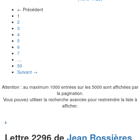
← Précédent
(actuel)
1
2
3
4
5
6
7
…
50
Suivant →
Attention : au maximum 1000 entrées sur les 5000 sont affichées par
la pagination.
Vous pouvez utiliser la recherche avancée pour restreindre la liste à
afficher.
Lettre 2296 de
Jean
Rossières