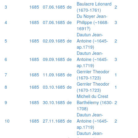
Baulacre Léonard
3
1685
07.06.1685
de
2
(1670-1761)
Du Noyer Jean-
4
1685
07.06.1685
de
Philippe (~1668-
3
1691?)
Dautun Jean-
5
1685
02.09.1685
de
Antoine (~1645-
2
ap.1719)
Dautun Jean-
6
1685
09.09.1685
de
Antoine (~1645-
3
ap.1719)
Gernler Theodor
7
1685
11.09.1685
de
1
(1670-1723)
Gernler Theodor
8
1685
03.10.1685
de
1
(1670-1723)
Micheli du Crest
9
1685
30.10.1685
de
Barthélemy (1630-
2
1708)
Dautun Jean-
10
1685
27.11.1685
de
Antoine (~1645-
2
ap.1719)
Dautun Jean-