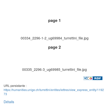
page 1
00334_2296-1-2_ug69984_turrettini_file.jpg
page 2
00335_2296-3_ug69985_turrettini_file.jpg
URL persistante :
https://humanities.unige.ch/turrettini/entites/lettres/view_express_entity/1192
73
Détails