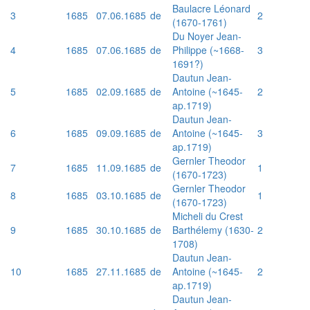
Baulacre Léonard
3
1685
07.06.1685
de
2
(1670-1761)
Du Noyer Jean-
4
1685
07.06.1685
de
Philippe (~1668-
3
1691?)
Dautun Jean-
5
1685
02.09.1685
de
Antoine (~1645-
2
ap.1719)
Dautun Jean-
6
1685
09.09.1685
de
Antoine (~1645-
3
ap.1719)
Gernler Theodor
7
1685
11.09.1685
de
1
(1670-1723)
Gernler Theodor
8
1685
03.10.1685
de
1
(1670-1723)
Micheli du Crest
9
1685
30.10.1685
de
Barthélemy (1630-
2
1708)
Dautun Jean-
10
1685
27.11.1685
de
Antoine (~1645-
2
ap.1719)
Dautun Jean-