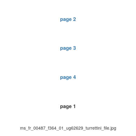
page 2
page 3
page 4
page 1
ms_fr_00487_f364_01_ug62629_turrettini_file.jpg