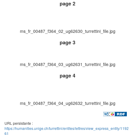
page 2
ms_fr_00487_f364_02_ug62630_turrettini_file.jpg
page 3
ms_fr_00487_f364_03_ug62631_turrettini_file.jpg
page 4
ms_fr_00487_f364_04_ug62632_turrettini_file.jpg
URL persistante :
https://humanities.unige.ch/turrettini/entites/lettres/view_express_entity/1192
61