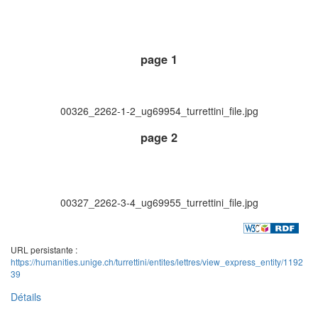
page 1
00326_2262-1-2_ug69954_turrettini_file.jpg
page 2
00327_2262-3-4_ug69955_turrettini_file.jpg
URL persistante :
https://humanities.unige.ch/turrettini/entites/lettres/view_express_entity/1192
39
Détails