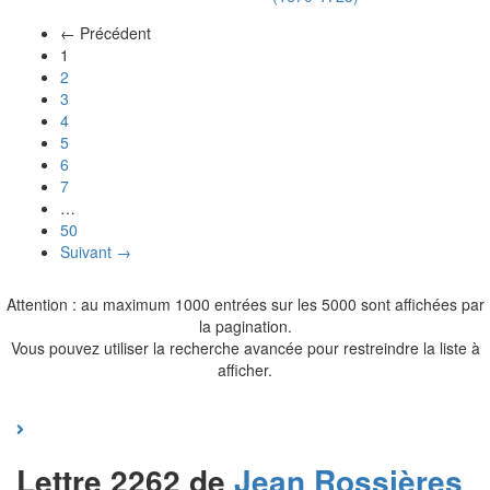
← Précédent
(actuel)
1
2
3
4
5
6
7
…
50
Suivant →
Attention : au maximum 1000 entrées sur les 5000 sont affichées par
la pagination.
Vous pouvez utiliser la recherche avancée pour restreindre la liste à
afficher.
Lettre 2262 de
Jean
Rossières