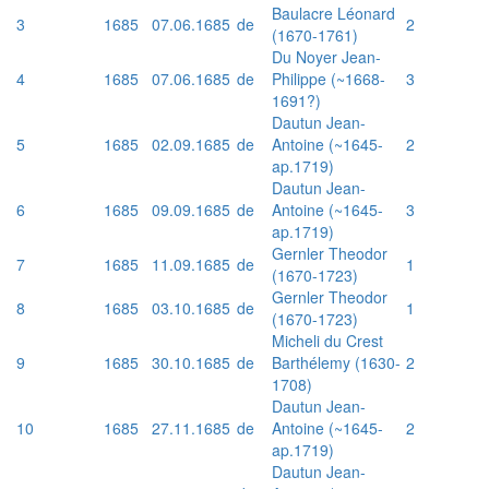
Baulacre Léonard
3
1685
07.06.1685
de
2
(1670-1761)
Du Noyer Jean-
4
1685
07.06.1685
de
Philippe (~1668-
3
1691?)
Dautun Jean-
5
1685
02.09.1685
de
Antoine (~1645-
2
ap.1719)
Dautun Jean-
6
1685
09.09.1685
de
Antoine (~1645-
3
ap.1719)
Gernler Theodor
7
1685
11.09.1685
de
1
(1670-1723)
Gernler Theodor
8
1685
03.10.1685
de
1
(1670-1723)
Micheli du Crest
9
1685
30.10.1685
de
Barthélemy (1630-
2
1708)
Dautun Jean-
10
1685
27.11.1685
de
Antoine (~1645-
2
ap.1719)
Dautun Jean-