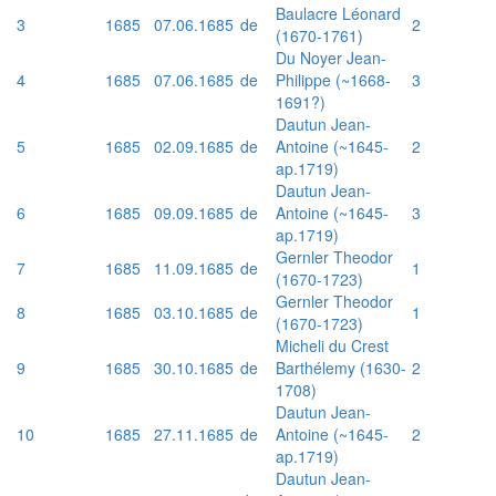
Baulacre Léonard
3
1685
07.06.1685
de
2
(1670-1761)
Du Noyer Jean-
4
1685
07.06.1685
de
Philippe (~1668-
3
1691?)
Dautun Jean-
5
1685
02.09.1685
de
Antoine (~1645-
2
ap.1719)
Dautun Jean-
6
1685
09.09.1685
de
Antoine (~1645-
3
ap.1719)
Gernler Theodor
7
1685
11.09.1685
de
1
(1670-1723)
Gernler Theodor
8
1685
03.10.1685
de
1
(1670-1723)
Micheli du Crest
9
1685
30.10.1685
de
Barthélemy (1630-
2
1708)
Dautun Jean-
10
1685
27.11.1685
de
Antoine (~1645-
2
ap.1719)
Dautun Jean-