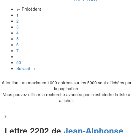
← Précédent
(actuel)
1
2
3
4
5
6
7
…
50
Suivant →
Attention : au maximum 1000 entrées sur les 5000 sont affichées par
la pagination.
Vous pouvez utiliser la recherche avancée pour restreindre la liste à
afficher.
Lettre 2202 de
Jean-Alphonse