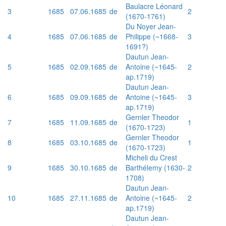
Baulacre Léonard
3
1685
07.06.1685
de
2
(1670-1761)
Du Noyer Jean-
4
1685
07.06.1685
de
Philippe (~1668-
3
1691?)
Dautun Jean-
5
1685
02.09.1685
de
Antoine (~1645-
2
ap.1719)
Dautun Jean-
6
1685
09.09.1685
de
Antoine (~1645-
3
ap.1719)
Gernler Theodor
7
1685
11.09.1685
de
1
(1670-1723)
Gernler Theodor
8
1685
03.10.1685
de
1
(1670-1723)
Micheli du Crest
9
1685
30.10.1685
de
Barthélemy (1630-
2
1708)
Dautun Jean-
10
1685
27.11.1685
de
Antoine (~1645-
2
ap.1719)
Dautun Jean-