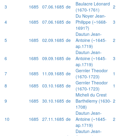
Baulacre Léonard
3
1685
07.06.1685
de
2
(1670-1761)
Du Noyer Jean-
4
1685
07.06.1685
de
Philippe (~1668-
3
1691?)
Dautun Jean-
5
1685
02.09.1685
de
Antoine (~1645-
2
ap.1719)
Dautun Jean-
6
1685
09.09.1685
de
Antoine (~1645-
3
ap.1719)
Gernler Theodor
7
1685
11.09.1685
de
1
(1670-1723)
Gernler Theodor
8
1685
03.10.1685
de
1
(1670-1723)
Micheli du Crest
9
1685
30.10.1685
de
Barthélemy (1630-
2
1708)
Dautun Jean-
10
1685
27.11.1685
de
Antoine (~1645-
2
ap.1719)
Dautun Jean-