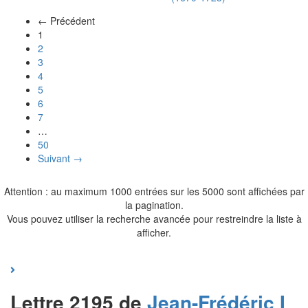
← Précédent
(actuel)
1
2
3
4
5
6
7
…
50
Suivant →
Attention : au maximum 1000 entrées sur les 5000 sont affichées par
la pagination.
Vous pouvez utiliser la recherche avancée pour restreindre la liste à
afficher.
Lettre 2195 de
Jean-Frédéric I