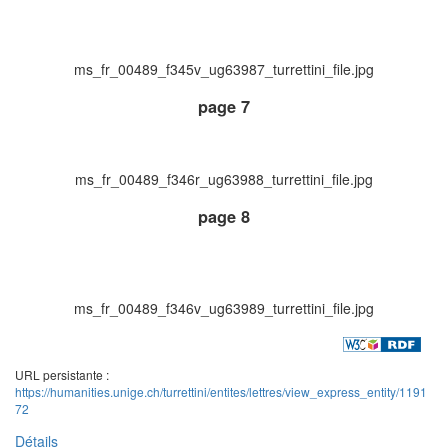
ms_fr_00489_f345v_ug63987_turrettini_file.jpg
page 7
ms_fr_00489_f346r_ug63988_turrettini_file.jpg
page 8
ms_fr_00489_f346v_ug63989_turrettini_file.jpg
URL persistante :
https://humanities.unige.ch/turrettini/entites/lettres/view_express_entity/1191
72
Détails