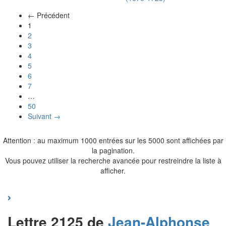
← Précédent
(actuel)
1
2
3
4
5
6
7
…
50
Suivant →
Attention : au maximum 1000 entrées sur les 5000 sont affichées par
la pagination.
Vous pouvez utiliser la recherche avancée pour restreindre la liste à
afficher.
Lettre 2125 de
Jean-Alphonse