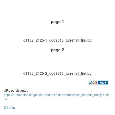
page 1
01132_2125-1_ug69815_turrettini_file.jpg
page 2
01133_2125-2_ug69816_turrettini_file.jpg
URL persistante :
https://humanities.unige.ch/turrettini/entites/lettres/view_express_entity/1191
02
Détails