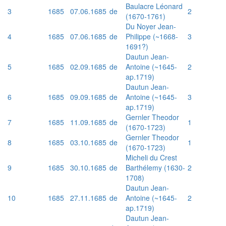
Baulacre Léonard
3
1685
07.06.1685
de
2
(1670-1761)
Du Noyer Jean-
4
1685
07.06.1685
de
Philippe (~1668-
3
1691?)
Dautun Jean-
5
1685
02.09.1685
de
Antoine (~1645-
2
ap.1719)
Dautun Jean-
6
1685
09.09.1685
de
Antoine (~1645-
3
ap.1719)
Gernler Theodor
7
1685
11.09.1685
de
1
(1670-1723)
Gernler Theodor
8
1685
03.10.1685
de
1
(1670-1723)
Micheli du Crest
9
1685
30.10.1685
de
Barthélemy (1630-
2
1708)
Dautun Jean-
10
1685
27.11.1685
de
Antoine (~1645-
2
ap.1719)
Dautun Jean-