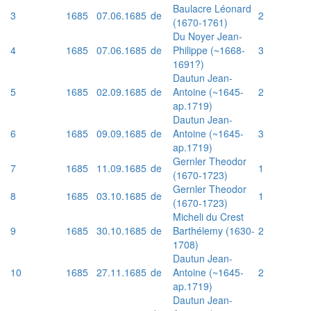
Baulacre Léonard
3
1685
07.06.1685
de
2
(1670-1761)
Du Noyer Jean-
4
1685
07.06.1685
de
Philippe (~1668-
3
1691?)
Dautun Jean-
5
1685
02.09.1685
de
Antoine (~1645-
2
ap.1719)
Dautun Jean-
6
1685
09.09.1685
de
Antoine (~1645-
3
ap.1719)
Gernler Theodor
7
1685
11.09.1685
de
1
(1670-1723)
Gernler Theodor
8
1685
03.10.1685
de
1
(1670-1723)
Micheli du Crest
9
1685
30.10.1685
de
Barthélemy (1630-
2
1708)
Dautun Jean-
10
1685
27.11.1685
de
Antoine (~1645-
2
ap.1719)
Dautun Jean-