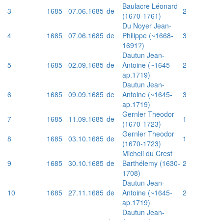
Baulacre Léonard
3
1685
07.06.1685
de
2
(1670-1761)
Du Noyer Jean-
4
1685
07.06.1685
de
Philippe (~1668-
3
1691?)
Dautun Jean-
5
1685
02.09.1685
de
Antoine (~1645-
2
ap.1719)
Dautun Jean-
6
1685
09.09.1685
de
Antoine (~1645-
3
ap.1719)
Gernler Theodor
7
1685
11.09.1685
de
1
(1670-1723)
Gernler Theodor
8
1685
03.10.1685
de
1
(1670-1723)
Micheli du Crest
9
1685
30.10.1685
de
Barthélemy (1630-
2
1708)
Dautun Jean-
10
1685
27.11.1685
de
Antoine (~1645-
2
ap.1719)
Dautun Jean-