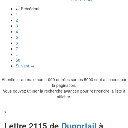
← Précédent
(actuel)
1
2
3
4
5
6
7
…
50
Suivant →
Attention : au maximum 1000 entrées sur les 5000 sont affichées par
la pagination.
Vous pouvez utiliser la recherche avancée pour restreindre la liste à
afficher.
Lettre 2115 de
Duportail
à