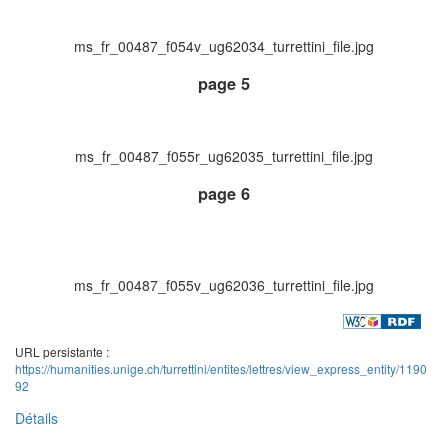
ms_fr_00487_f054v_ug62034_turrettini_file.jpg
page 5
ms_fr_00487_f055r_ug62035_turrettini_file.jpg
page 6
ms_fr_00487_f055v_ug62036_turrettini_file.jpg
URL persistante :
https://humanities.unige.ch/turrettini/entites/lettres/view_express_entity/1190
92
Détails