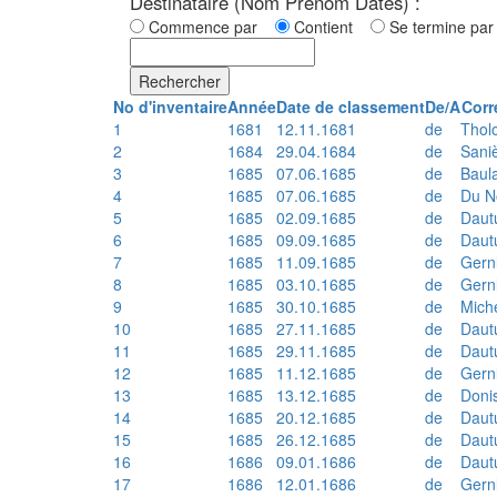
Destinataire (Nom Prénom Dates) :
Commence par
Contient
Se termine p
Rechercher
No d'inventaire
Année
Date de classement
De/A
Corr
1
1681
12.11.1681
de
Thol
2
1684
29.04.1684
de
Sani
3
1685
07.06.1685
de
Baul
4
1685
07.06.1685
de
Du N
5
1685
02.09.1685
de
Daut
6
1685
09.09.1685
de
Daut
7
1685
11.09.1685
de
Gern
8
1685
03.10.1685
de
Gern
9
1685
30.10.1685
de
Mich
10
1685
27.11.1685
de
Daut
11
1685
29.11.1685
de
Daut
12
1685
11.12.1685
de
Gern
13
1685
13.12.1685
de
Doni
14
1685
20.12.1685
de
Daut
15
1685
26.12.1685
de
Daut
16
1686
09.01.1686
de
Daut
17
1686
12.01.1686
de
Gern