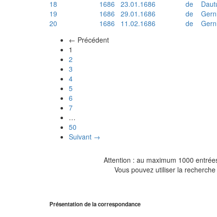
18
1686
23.01.1686
de
Daut
19
1686
29.01.1686
de
Gern
20
1686
11.02.1686
de
Gern
← Précédent
(actuel)
1
2
3
4
5
6
7
…
50
Suivant →
Attention : au maximum 1000 entrées 
Vous pouvez utiliser la recherche 
Présentation de la correspondance