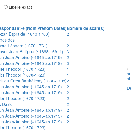
ar
Libellé exact
espondant-e (Nom Prénom Dates)
Nombre de scan(s)
ozan Esprit de (1640-1700)
2
ères des
1
acre Léonard (1670-1761)
2
oyer Jean-Philippe (~1668-1691?)
3
un Jean-Antoine (~1645-ap.1719)
2
un Jean-Antoine (~1645-ap.1719)
3
ler Theodor (1670-1723)
1
UR
ht
ler Theodor (1670-1723)
1
nt
eli du Crest Barthélemy (1630-1708)
2
un Jean-Antoine (~1645-ap.1719)
2
Dé
un Jean-Antoine (~1645-ap.1719)
2
ler Theodor (1670-1723)
2
s David
2
un Jean-Antoine (~1645-ap.1719)
2
un Jean-Antoine (~1645-ap.1719)
2
un Jean-Antoine (~1645-ap.1719)
2
ler Theodor (1670-1723)
1