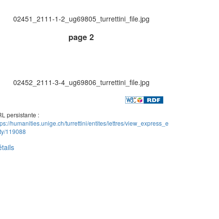
02451_2111-1-2_ug69805_turrettini_file.jpg
page 2
02452_2111-3-4_ug69806_turrettini_file.jpg
L persistante :
tps://humanities.unige.ch/turrettini/entites/lettres/view_express_e
ity/119088
tails