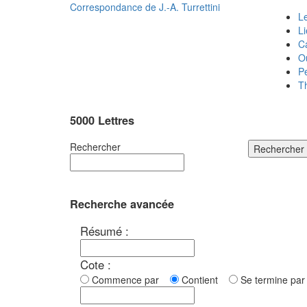
Correspondance de
J.-A. Turrettini
Le
L
C
O
P
T
5000 Lettres
Rechercher
Rechercher
Recherche avancée
Résumé :
Cote :
Commence par
Contient
Se termine p