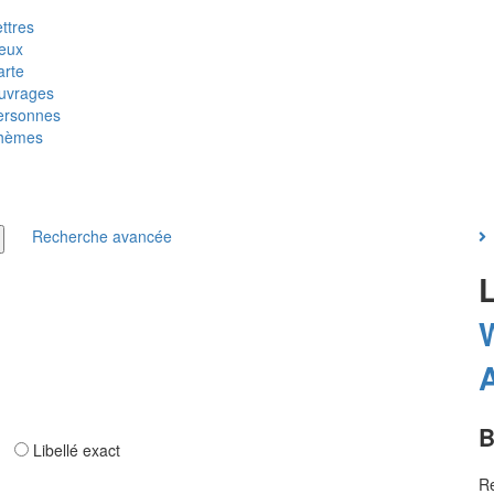
ttres
ieux
arte
uvrages
ersonnes
hèmes
Recherche avancée
B
ar
Libellé exact
Re