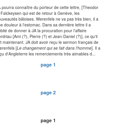
 pourra connaître du porteur de cette lettre, [Theodor
] Falckeysen qui est de retour à Genève, les
uveautés bâloises. Werenfels ne va pas très bien, il a
e douleur à l'estomac. Dans sa dernière lettre il a
blié de donner à JA la procuration pour l'affaire
rdriau [Ami (?), Pierre (?) et Jean-Daniel (?)], ce qu'il
it maintenant. JA doit avoir reçu le sermon français de
renfels [
Le changement qui se fait dans l'homme
]. Il a
çu d'Angleterre les remerciements très aimables d...
page 1
page 2
page 1