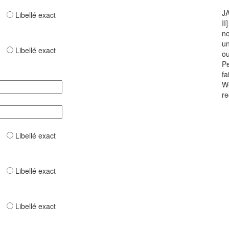
JA
ar
Libellé exact
II
no
un
ar
Libellé exact
ou
Pe
fa
We
re
ar
Libellé exact
ar
Libellé exact
ar
Libellé exact