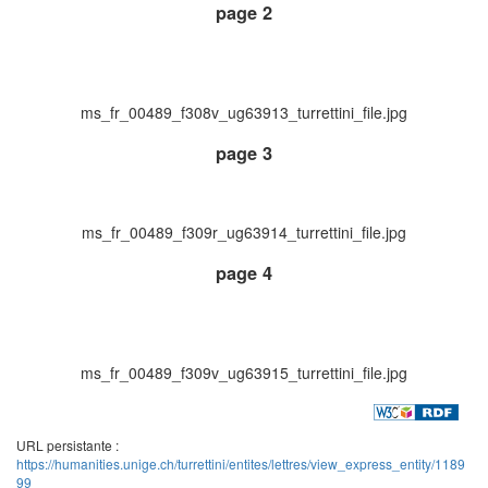
page 2
ms_fr_00489_f308v_ug63913_turrettini_file.jpg
page 3
ms_fr_00489_f309r_ug63914_turrettini_file.jpg
page 4
ms_fr_00489_f309v_ug63915_turrettini_file.jpg
URL persistante :
https://humanities.unige.ch/turrettini/entites/lettres/view_express_entity/1189
99