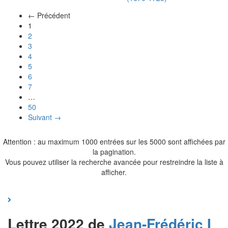
← Précédent
(actuel)
1
2
3
4
5
6
7
…
50
Suivant →
Attention : au maximum 1000 entrées sur les 5000 sont affichées par
la pagination.
Vous pouvez utiliser la recherche avancée pour restreindre la liste à
afficher.
Lettre 2022 de
Jean-Frédéric I