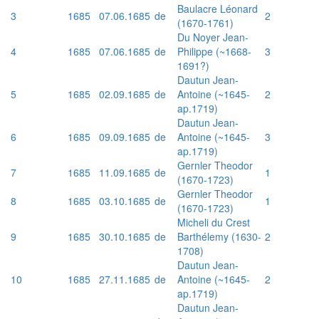
Baulacre Léonard
3
1685
07.06.1685
de
2
(1670-1761)
Du Noyer Jean-
4
1685
07.06.1685
de
Philippe (~1668-
3
1691?)
Dautun Jean-
5
1685
02.09.1685
de
Antoine (~1645-
2
ap.1719)
Dautun Jean-
6
1685
09.09.1685
de
Antoine (~1645-
3
ap.1719)
Gernler Theodor
7
1685
11.09.1685
de
1
(1670-1723)
Gernler Theodor
8
1685
03.10.1685
de
1
(1670-1723)
Micheli du Crest
9
1685
30.10.1685
de
Barthélemy (1630-
2
1708)
Dautun Jean-
10
1685
27.11.1685
de
Antoine (~1645-
2
ap.1719)
Dautun Jean-