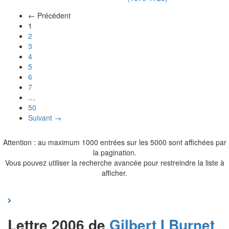
← Précédent
(actuel)
1
2
3
4
5
6
7
…
50
Suivant →
Attention : au maximum 1000 entrées sur les 5000 sont affichées par
la pagination.
Vous pouvez utiliser la recherche avancée pour restreindre la liste à
afficher.
Lettre 2006 de
Gilbert I
Burnet