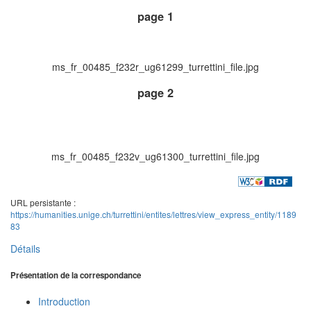
page 1
ms_fr_00485_f232r_ug61299_turrettini_file.jpg
page 2
ms_fr_00485_f232v_ug61300_turrettini_file.jpg
URL persistante :
https://humanities.unige.ch/turrettini/entites/lettres/view_express_entity/1189
83
Détails
Présentation de la correspondance
Introduction