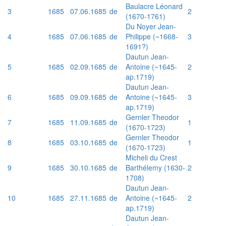
Baulacre Léonard
3
1685
07.06.1685
de
2
(1670-1761)
Du Noyer Jean-
4
1685
07.06.1685
de
Philippe (~1668-
3
1691?)
Dautun Jean-
5
1685
02.09.1685
de
Antoine (~1645-
2
ap.1719)
Dautun Jean-
6
1685
09.09.1685
de
Antoine (~1645-
3
ap.1719)
Gernler Theodor
7
1685
11.09.1685
de
1
(1670-1723)
Gernler Theodor
8
1685
03.10.1685
de
1
(1670-1723)
Micheli du Crest
9
1685
30.10.1685
de
Barthélemy (1630-
2
1708)
Dautun Jean-
10
1685
27.11.1685
de
Antoine (~1645-
2
ap.1719)
Dautun Jean-