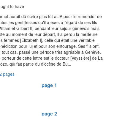
ought to have
rnet aurait dû écrire plus tôt à JA pour le remercier de
utes les gentillesses qu'il a eues à l'égard de ses fils
illiam et Gilbert II] pendant leur séjour genevois mais
ste au moment de leur départ, il a perdu la meilleure
s femmes [Elizabeth I], celle qui était une véritable
nédiction pour lui et pour son entourage. Ses fils ont,
 tout cas, passé une période très agréable à Genève.
 porteur de cette lettre est le docteur [Veyssière] de La
oze, qui fait partie du diocèse de Bu...
2 pages
page 1
page 2