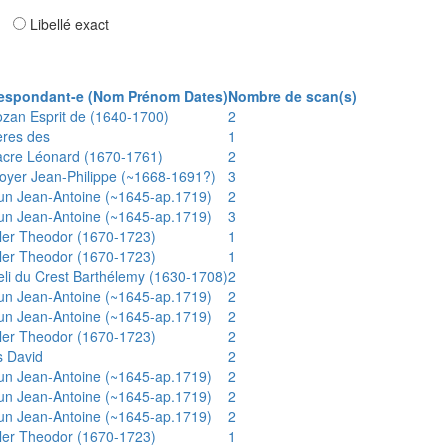
ar
Libellé exact
espondant-e (Nom Prénom Dates)
Nombre de scan(s)
ozan Esprit de (1640-1700)
2
ères des
1
acre Léonard (1670-1761)
2
oyer Jean-Philippe (~1668-1691?)
3
un Jean-Antoine (~1645-ap.1719)
2
un Jean-Antoine (~1645-ap.1719)
3
ler Theodor (1670-1723)
1
ler Theodor (1670-1723)
1
eli du Crest Barthélemy (1630-1708)
2
un Jean-Antoine (~1645-ap.1719)
2
un Jean-Antoine (~1645-ap.1719)
2
ler Theodor (1670-1723)
2
s David
2
un Jean-Antoine (~1645-ap.1719)
2
un Jean-Antoine (~1645-ap.1719)
2
un Jean-Antoine (~1645-ap.1719)
2
ler Theodor (1670-1723)
1