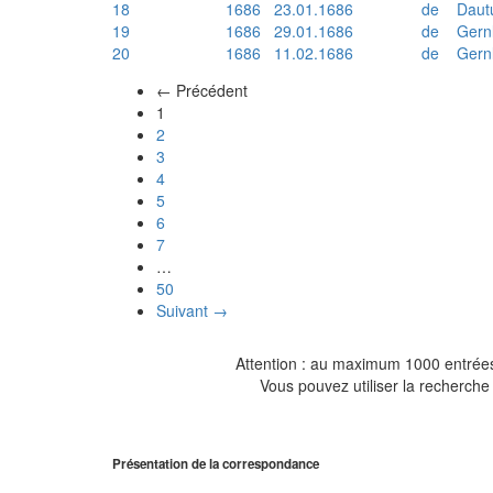
18
1686
23.01.1686
de
Daut
19
1686
29.01.1686
de
Gern
20
1686
11.02.1686
de
Gern
← Précédent
(actuel)
1
2
3
4
5
6
7
…
50
Suivant →
Attention : au maximum 1000 entrées 
Vous pouvez utiliser la recherche 
Présentation de la correspondance