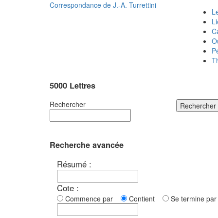
Correspondance de
J.-A. Turrettini
Le
L
C
O
P
T
5000 Lettres
Rechercher
Rechercher
Recherche avancée
Résumé :
Cote :
Commence par
Contient
Se termine p