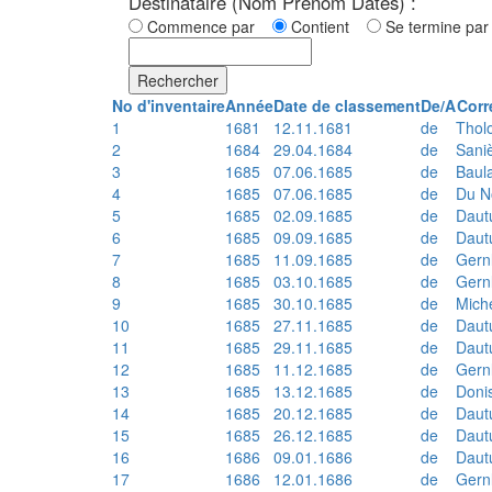
Destinataire (Nom Prénom Dates) :
Commence par
Contient
Se termine p
Rechercher
No d'inventaire
Année
Date de classement
De/A
Corr
1
1681
12.11.1681
de
Thol
2
1684
29.04.1684
de
Sani
3
1685
07.06.1685
de
Baul
4
1685
07.06.1685
de
Du N
5
1685
02.09.1685
de
Daut
6
1685
09.09.1685
de
Daut
7
1685
11.09.1685
de
Gern
8
1685
03.10.1685
de
Gern
9
1685
30.10.1685
de
Mich
10
1685
27.11.1685
de
Daut
11
1685
29.11.1685
de
Daut
12
1685
11.12.1685
de
Gern
13
1685
13.12.1685
de
Doni
14
1685
20.12.1685
de
Daut
15
1685
26.12.1685
de
Daut
16
1686
09.01.1686
de
Daut
17
1686
12.01.1686
de
Gern