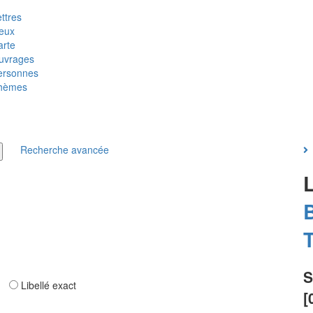
ttres
ieux
arte
uvrages
ersonnes
hèmes
Recherche avancée
T
S
ar
Libellé exact
[