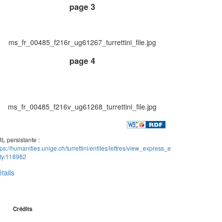
page 3
ms_fr_00485_f216r_ug61267_turrettini_file.jpg
page 4
ms_fr_00485_f216v_ug61268_turrettini_file.jpg
L persistante :
tps://humanities.unige.ch/turrettini/entites/lettres/view_express_e
ity/118982
tails
Crédits