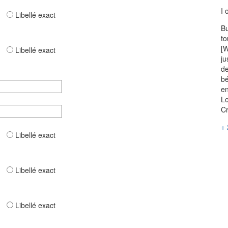
I 
ar
Libellé exact
Bu
to
[W
ar
Libellé exact
ju
de
bé
en
Le
Cr
+ 
ar
Libellé exact
ar
Libellé exact
ar
Libellé exact