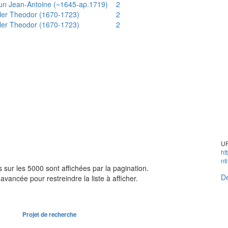
un Jean-Antoine (~1645-ap.1719)
2
ler Theodor (1670-1723)
2
ler Theodor (1670-1723)
2
UR
ht
nt
sur les 5000 sont affichées par la pagination.
Dé
avancée pour restreindre la liste à afficher.
Projet de recherche